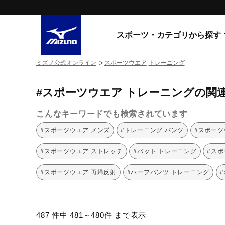
スポーツ・カテゴリから探す
ミズノ公式オンライン
スポーツウエア
トレーニング
スニーカー
スニーカ
#スポーツウエア トレーニングの関
ライフスタイルウエア
すべてのシリーズ
ランニング
こんなキーワードでも検索されています
WAVE PROPHECY
MORELIA LS
サッカー／フットサル
#スポーツウエア メンズ
#トレーニング パンツ
#スポーツ
WAVE RIDER
トレーニング
MXR
#スポーツウエア ストレッチ
#バット トレーニング
#スポ
ゴアテックス
野球
コラボレーション
#スポーツウエア 再帰反射
#ハーフパンツ トレーニング
その他シリーズ
ゴルフ
スイム
スニーカー商品をすべて見る
487 件中 481～480件 まで表示
バレーボール