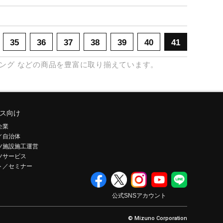
35
36
37
38
39
40
41
ング
などの商品を豊富に取り揃えています。
ス向け
企業
／自治体
ツ施設施工運営
ツサービス
ト／セミナー
公式SNSアカウント
© Mizuno Corporation