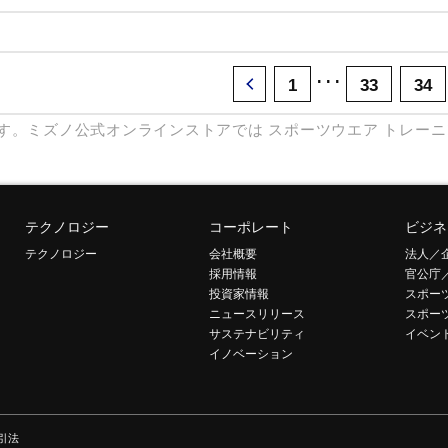
･･･
1
33
34
す。ミズノ公式オンラインストアでは
スポーツウエア
トレーニ
テクノロジー
コーポレート
ビジネ
テクノロジー
会社概要
法人／
採用情報
官公庁
投資家情報
スポー
ニュースリリース
スポー
サステナビリティ
イベン
イノベーション
引法