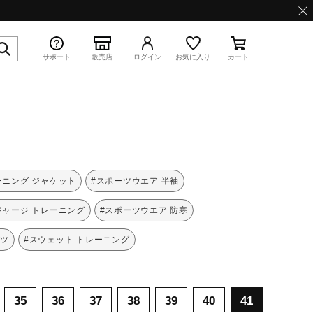
サポート
販売店
ログイン
お気に入り
カート
特集
ーニング ジャケット
#スポーツウエア 半袖
ジャージ トレーニング
#スポーツウエア 防寒
ャツ
#スウェット トレーニング
WAVE PROPHECY 13.2
35
36
37
38
39
40
41