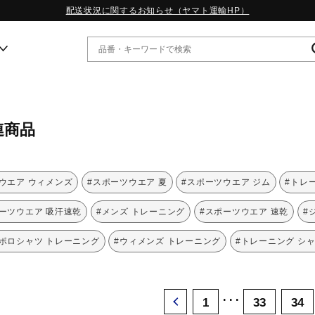
配送状況に関するお知らせ（ヤマト運輸HP）
ー
連商品
WP13.2｜特集
MORELIA LS｜特集
W.PROPHECY1｜特集
ウエア ウィメンズ
#スポーツウエア 夏
#スポーツウエア ジム
#トレ
WP MAGIC MITA｜特集
WP STRAP｜特集
ーツウエア 吸汗速乾
#メンズ トレーニング
#スポーツウエア 速乾
#
スペシャルカラーパック｜特集
WP STRAP 2｜特集
#ポロシャツ トレーニング
#ウィメンズ トレーニング
#トレーニング シ
マーガレット・ハウエル｜特集
KICKS & ECHO｜特集
･･･
1
33
34