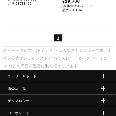
¥29,700
品番 73JTB422
(本体価格 ¥27,000)
ウォーキングシューズ
品番 73JTB451
ライフスタイルグッズ
1
インナー
スピードタイプ
バドミントン
は人気のカテゴリーです。ミ
ズノ公式オンラインストアでは
スピードタイプ
バドミント
寝具／ミズノスリープ
ン
などの商品を豊富に取り揃えています。
ユーザーサポート
アウトドア／レイン
販売店一覧
テクノロジー
サポーター
コーポレート