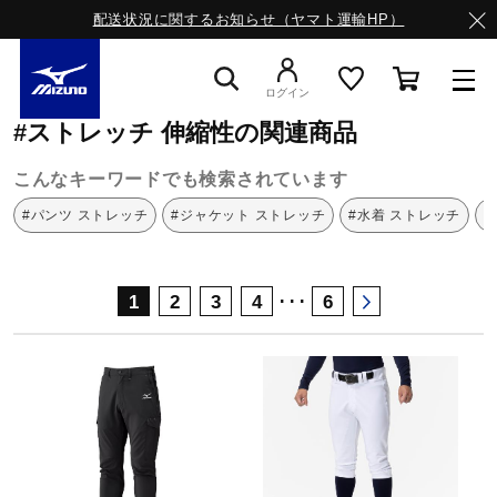
配送状況に関するお知らせ（ヤマト運輸HP）
ミズノ公式オンライン
ストレッチ
伸縮性
ログイン
#ストレッチ 伸縮性の関連商品
スニーカー
こんなキーワードでも検索されています
#パンツ ストレッチ
#ジャケット ストレッチ
#水着 ストレッチ
#
ライフスタイルウエア
･･･
1
2
3
4
6
ランニング
サッカー／フットサル
トレーニング