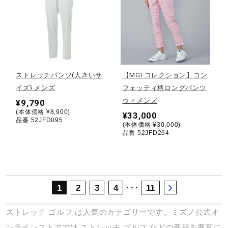
サポート
直営店一覧
ストレッチパンツ(大きいサ
【MGFコレクション】コン
取扱店一覧
イズ) メンズ
フェッティ柄ロングパンツ
ウィメンズ
¥9,790
(本体価格 ¥8,900)
¥33,000
品番 52JFD095
(本体価格 ¥30,000)
品番 52JFD264
･･･
1
2
3
4
11
ストレッチ
ゴルフ
は人気のカテゴリーです。ミズノ公式オ
ンラインストアでは
ストレッチ
ゴルフ
などの商品を豊富に