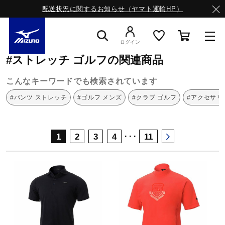
配送状況に関するお知らせ（ヤマト運輸HP）
ミズノ公式オンライン
ストレッチ
ゴルフ
ログイン
#ストレッチ ゴルフの関連商品
スニーカー
こんなキーワードでも検索されています
#パンツ ストレッチ
#ゴルフ メンズ
#クラブ ゴルフ
#アクセサリ
ライフスタイルウエア
･･･
1
2
3
4
11
ランニング
サッカー／フットサル
トレーニング