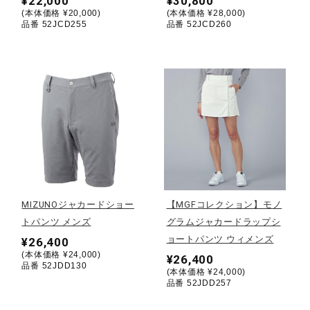
¥22,000
¥30,800
(本体価格 ¥20,000)
(本体価格 ¥28,000)
ウォーキングシューズ
品番 52JCD255
品番 52JCD260
ライフスタイルグッズ
インナー
寝具／ミズノスリープ
MIZUNOジャカードショー
【MGFコレクション】モノ
トパンツ メンズ
グラムジャカードラップシ
アウトドア／レイン
ョートパンツ ウィメンズ
¥26,400
(本体価格 ¥24,000)
¥26,400
品番 52JDD130
(本体価格 ¥24,000)
サポーター
品番 52JDD257