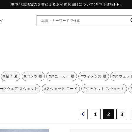
熊本地域地震の影響によるお荷物お届けについて(ヤマト運輸HP)
ー
WP13.2｜特集
MORELIA LS｜特集
W.PROPHECY1｜特集
#帽子 夏
#パンツ 夏
#スニーカー 夏
#ウィメンズ 夏
#スウェッ
WP MAGIC MITA｜特集
WP STRAP｜特集
ーツウエア スウェット
#スウェット フード
#ジャケット スウェット
スペシャルカラーパック｜特集
WP STRAP 2｜特集
マーガレット・ハウエル｜特集
KICKS & ECHO｜特集
1
2
3