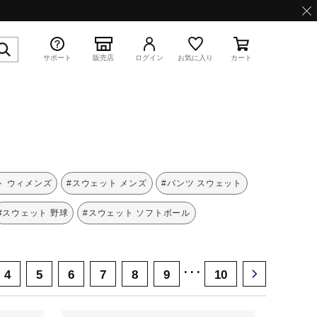
サポート
販売店
ログイン
お気に入り
カート
特集
ト ウィメンズ
#スウェット メンズ
#パンツ スウェット
#スウェット 野球
#スウェット ソフトボール
WAVE PROPHECY 13.2
･･･
4
5
6
7
8
9
10