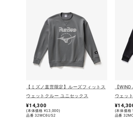
アウトドア／レイン
サポーター
健康／エクササイズ
ジュニア／キッズ
メディカル
コラボ／ライセンス
セール
その他
【ミズノ直営限定】ルーズフィットス
【WIND
ウェットクルー ユニセックス
ウェット
¥14,300
¥14,30
(本体価格 ¥13,000)
(本体価格 ¥
品番 32MC6US2
品番 32M