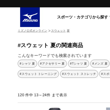
スポーツ・カテゴリから探す
ミズノ公式オンライン
スウェット
夏
スニーカー
スニーカ
#スウェット 夏の関連商品
ライフスタイルウエア
すべてのシリーズ
ランニング
こんなキーワードでも検索されています
WAVE PROPHECY
MORELIA LS
サッカー／フットサル
#シャツ 夏
#アクセサリー 夏
#Tシャツ 夏
#メンズ 夏
WAVE RIDER
トレーニング
MXR
#スウェット トレーニング
#スウェット ストレッチ
#スポ
ゴアテックス
野球
コラボレーション
その他シリーズ
ゴルフ
120 件中 13～24件 まで表示
スイム
スニーカー商品をすべて見る
バレーボール