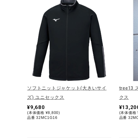
テニス／ソフトテニス
バドミントン
陸上競技
卓球
ソフトボール
柔道
ウィンタースポーツ
ワーキング
ソフトニットジャケット(大きいサイ
tree
ウォーキングシューズ
ズ) ユニセックス
クス
¥9,680
¥13,20
ライフスタイルグッズ
(本体価格 ¥8,800)
(本体価格 ¥
品番 32MC1G16
品番 32M
インナー
寝具／ミズノスリープ