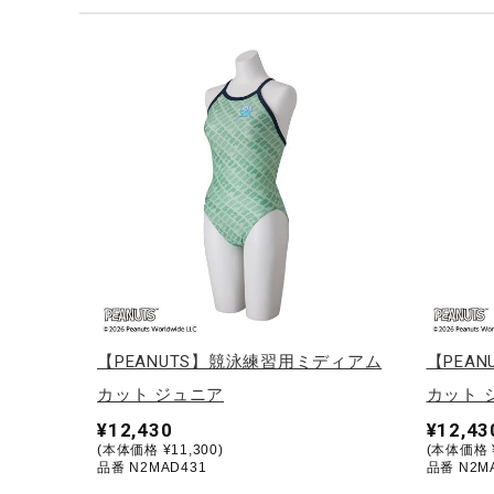
テニス／ソフトテニス
バドミントン
陸上競技
卓球
ソフトボール
柔道
ウィンタースポーツ
ワーキング
ウォーキングシューズ
【PEANUTS】競泳練習用ミディアム
【PEA
ライフスタイルグッズ
カット ジュニア
カット 
インナー
¥12,430
¥12,43
(本体価格 ¥11,300)
(本体価格 ¥
寝具／ミズノスリープ
品番 N2MAD431
品番 N2M