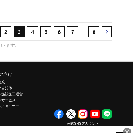
･･･
2
3
4
5
6
7
8
ています。
ス向け
企業
／自治体
ツ施設施工運営
ツサービス
ト／セミナー
公式SNSアカウント