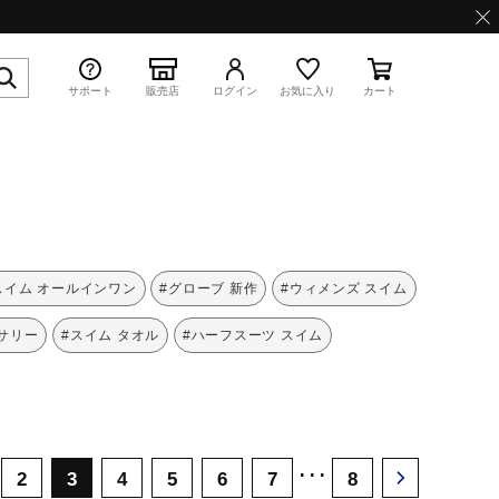
サポート
販売店
ログイン
お気に入り
カート
特集
スイム オールインワン
#グローブ 新作
#ウィメンズ スイム
サリー
#スイム タオル
#ハーフスーツ スイム
WAVE PROPHECY 13.2
･･･
2
3
4
5
6
7
8