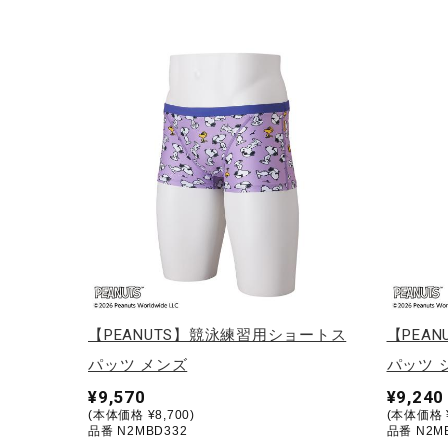
アウトドア／レイン
サポーター
健康／エクササイズ
ジュニア／キッズ
メディカル
コラボ／ライセンス
セール
その他
【PEANUTS】競泳練習用ショートス
【PEA
パッツ メンズ
パッツ 
¥9,570
¥9,240
(本体価格 ¥8,700)
(本体価格 ¥
品番 N2MBD332
品番 N2M