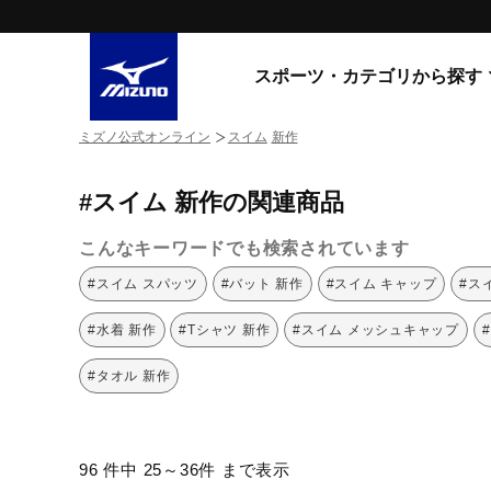
スポーツ・カテゴリから探す
ミズノ公式オンライン
スイム
新作
スニーカー
スニーカ
#スイム 新作の関連商品
ライフスタイルウエア
すべてのシリーズ
ランニング
こんなキーワードでも検索されています
WAVE PROPHECY
MORELIA LS
サッカー／フットサル
#スイム スパッツ
#バット 新作
#スイム キャップ
#ス
WAVE RIDER
トレーニング
MXR
#水着 新作
#Tシャツ 新作
#スイム メッシュキャップ
ゴアテックス
野球
コラボレーション
#タオル 新作
その他シリーズ
ゴルフ
スイム
スニーカー商品をすべて見る
96 件中 25～36件 まで表示
バレーボール