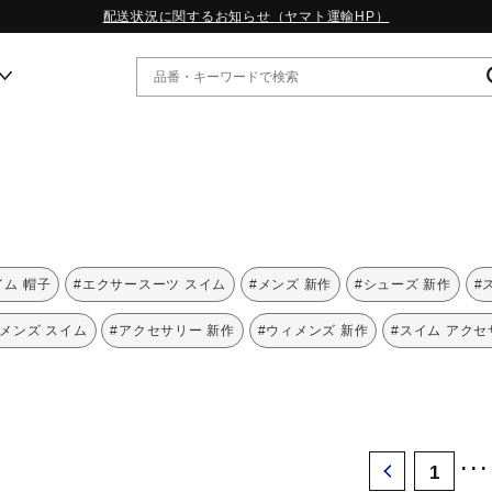
配送状況に関するお知らせ（ヤマト運輸HP）
ー
WP13.2｜特集
MORELIA LS｜特集
W.PROPHECY1｜特集
イム 帽子
#エクサースーツ スイム
#メンズ 新作
#シューズ 新作
#
WP MAGIC MITA｜特集
WP STRAP｜特集
#メンズ スイム
#アクセサリー 新作
#ウィメンズ 新作
#スイム アクセ
スペシャルカラーパック｜特集
WP STRAP 2｜特集
マーガレット・ハウエル｜特集
KICKS & ECHO｜特集
･･･
1