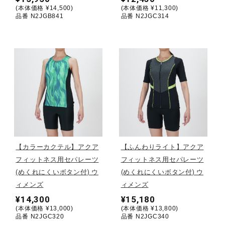
(本体価格 ¥14,500)
(本体価格 ¥11,300)
健康／エクササイズ
品番 N2JGB841
品番 N2JGC314
ジュニア／キッズ
メディカル
コラボ／ライセンス
【カラーカクテル】アクア
【ふんわりライト】アクア
セール
フィットネス用セパレーツ
フィットネス用セパレーツ
(めくれにくいボタン付) ウ
(めくれにくいボタン付) ウ
ィメンズ
ィメンズ
その他
¥14,300
¥15,180
(本体価格 ¥13,000)
(本体価格 ¥13,800)
品番 N2JGC320
品番 N2JGC340