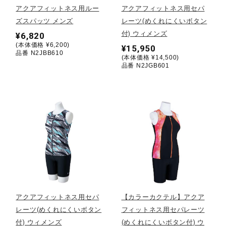
アクアフィットネス用ルー
アクアフィットネス用セパ
ズスパッツ メンズ
レーツ(めくれにくいボタン
陸上競技
付) ウィメンズ
¥6,820
(本体価格 ¥6,200)
¥15,950
品番 N2JBB610
(本体価格 ¥14,500)
卓球
品番 N2JGB601
ソフトボール
柔道
ウィンタースポーツ
アクアフィットネス用セパ
【カラーカクテル】アクア
ワーキング
レーツ(めくれにくいボタン
フィットネス用セパレーツ
付) ウィメンズ
(めくれにくいボタン付) ウ