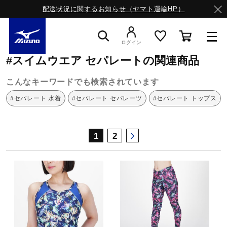
配送状況に関するお知らせ（ヤマト運輸HP）
ミズノ公式オンライン
スイムウエア
セパレート
ログイン
#スイムウエア セパレートの関連商品
スニーカー
こんなキーワードでも検索されています
#セパレート 水着
#セパレート セパレーツ
#セパレート トップス
ライフスタイルウエア
1
2
ランニング
サッカー／フットサル
トレーニング