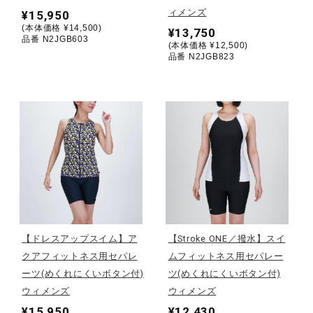
ィメンズ
¥15,950
ウォーキングシューズ
(本体価格 ¥14,500)
¥13,750
品番 N2JGB603
(本体価格 ¥12,500)
品番 N2JGB823
ライフスタイルグッズ
インナー
寝具／ミズノスリープ
アウトドア／レイン
【ドレスアップスイム】ア
【Stroke ONE／撥水】スイ
クアフィットネス用セパレ
ムフィットネス用セパレー
ーツ(めくれにくいボタン付)
ツ(めくれにくいボタン付)
サポーター
ウィメンズ
ウィメンズ
¥15,950
¥12,430