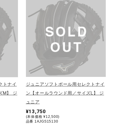
クトナイ
ジュニアソフトボール用セレクトナイ
M】 ジ
ン【オールラウンド用／サイズL】 ジ
ュニア
¥13,750
(本体価格 ¥12,500)
品番 1AJGS15130