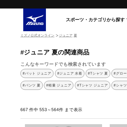
スポーツ・カテゴリから探す
ミズノ公式オンライン
ジュニア
夏
スニーカー
スニーカ
#ジュニア 夏の関連商品
ライフスタイルウエア
すべてのシリーズ
ランニング
こんなキーワードでも検索されています
WAVE PROPHECY
MORELIA LS
サッカー／フットサル
#バット ジュニア
#ジュニア 水着
#Tシャツ 夏
#グロー
WAVE RIDER
トレーニング
MXR
#パンツ 夏
#軽量 ジュニア
#Tシャツ ジュニア
#シャツ
ゴアテックス
野球
コラボレーション
その他シリーズ
ゴルフ
667 件中 553～564件 まで表示
スイム
スニーカー商品をすべて見る
バレーボール