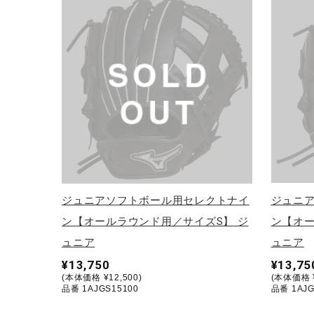
テニス／ソフトテニス
バドミントン
陸上競技
卓球
ソフトボール
柔道
ウィンタースポーツ
ワーキング
ジュニアソフトボール用セレクトナイ
ジュニ
ウォーキングシューズ
ン【オールラウンド用／サイズS】 ジ
ン【オー
ュニア
ュニア
ライフスタイルグッズ
¥13,750
¥13,75
インナー
(本体価格 ¥12,500)
(本体価格 ¥
品番 1AJGS15100
品番 1AJG
寝具／ミズノスリープ