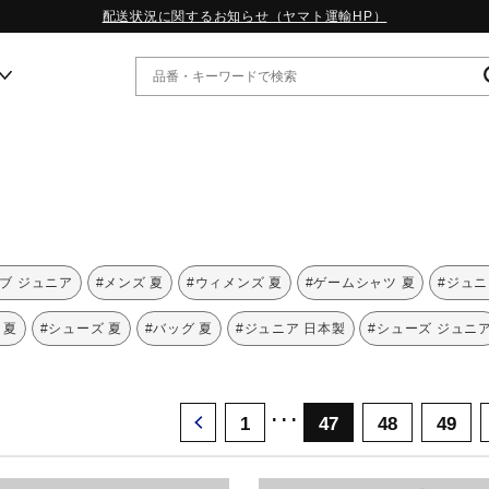
配送状況に関するお知らせ（ヤマト運輸HP）
ー
WP13.2｜特集
MORELIA LS｜特集
W.PROPHECY1｜特集
ブ ジュニア
#メンズ 夏
#ウィメンズ 夏
#ゲームシャツ 夏
#ジュニ
WP MAGIC MITA｜特集
WP STRAP｜特集
 夏
#シューズ 夏
#バッグ 夏
#ジュニア 日本製
#シューズ ジュニ
スペシャルカラーパック｜特集
WP STRAP 2｜特集
マーガレット・ハウエル｜特集
･･･
KICKS & ECHO｜特集
1
47
48
49