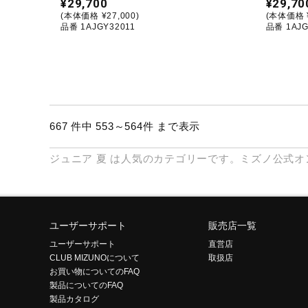
¥29,700
¥29,70
(本体価格 ¥27,000)
(本体価格 ¥
品番 1AJGY32011
品番 1AJG
667 件中 553～564件 まで表示
ジュニア
夏
は人気のカテゴリーです。ミズノ公式オ
ユーザーサポート
販売店一覧
ユーザーサポート
直営店
CLUB MIZUNOについて
取扱店
お買い物についてのFAQ
製品についてのFAQ
製品カタログ