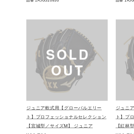
品番 1AJGS20830
品番 1AJG
ジュニア軟式用【グローバルエリー
ジュニ
ト】プロフェッショナルセレクション
ト】プ
【宮城型／サイズM】 ジュニア
【紅林型