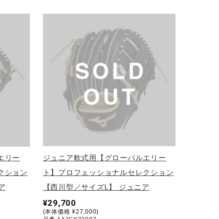
エリー
ジュニア軟式用【グローバルエリー
クション
ト】プロフェッショナルセレクション
ア
【西川型／サイズL】 ジュニア
¥29,700
(本体価格 ¥27,000)