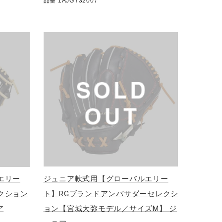
品番 1AJGY32007
エリー
ジュニア軟式用【グローバルエリー
クション
ト】RGブランドアンバサダーセレクシ
ア
ョン【宮城大弥モデル／サイズM】 ジ