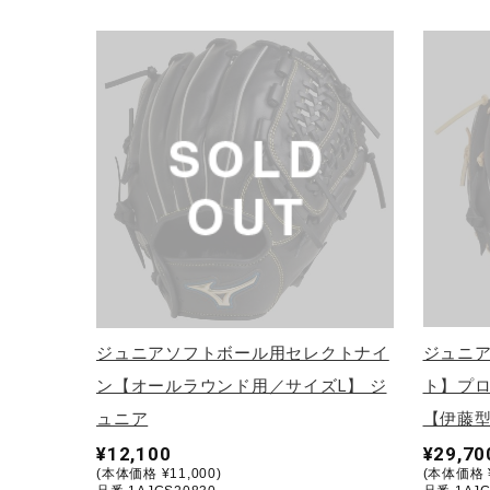
アウトドア／レイン
サポーター
健康／エクササイズ
ジュニア／キッズ
メディカル
コラボ／ライセンス
セール
その他
ジュニアソフトボール用セレクトナイ
ジュニ
ン【オールラウンド用／サイズL】 ジ
ト】プ
ュニア
【伊藤型
¥12,100
¥29,70
(本体価格 ¥11,000)
(本体価格 ¥