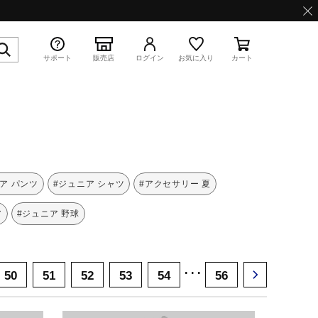
サポート
販売店
ログイン
お気に入り
カート
特集
ア パンツ
#ジュニア シャツ
#アクセサリー 夏
ア
#ジュニア 野球
WAVE PROPHECY 13.2
･･･
50
51
52
53
54
56