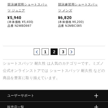
サポート
競泳練習用ショートスパッ
競泳練習用ショートスパッ
ツ ジュニア
ツ メンズ
¥5,940
¥6,820
直営店一覧
(本体価格 ¥5,400)
(本体価格 ¥6,200)
品番 N2MBD987
品番 N2MBC085
取扱店一覧
1
2
3
ショートスパッツ
耐久性
は人気のカテゴリーです。ミズノ
公式オンラインストアでは
ショートスパッツ
耐久性
などの
商品を豊富に取り揃えています。
ユーザーサポート
販売店一覧