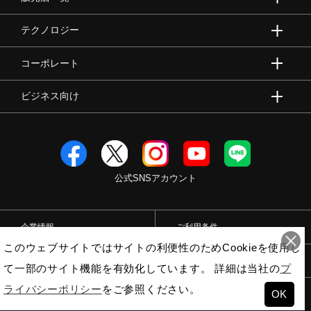
テクノロジー
コーポレート
ビジネス向け
公式SNSアカウント
企業情報
ご利用条件
このウェブサイトではサイトの利便性のためCookieを使用し
プライバシーポリシー
特定商取引法
て一部のサイト機能を有効化しています。 詳細は当社の
プ
ライバシーポリシー
をご参照ください。
OK
© Mizuno Corporation