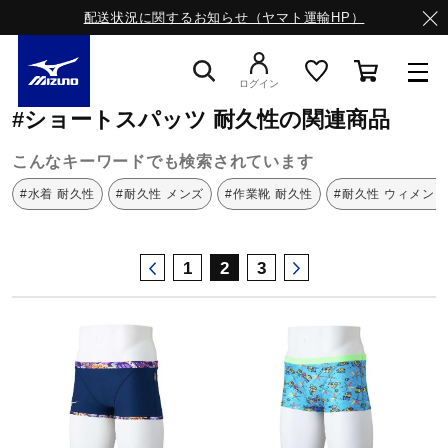
配送状況に関するお知らせ（ヤマト運輸HP）
ミズノ公式オンライン
ショートスパッツ
耐久性
ログイン
#ショートスパッツ 耐久性の関連商品
スニーカー
こんなキーワードでも検索されています
#水着 耐久性
#耐久性 メンズ
#作業靴 耐久性
#耐久性 ウィメンズ
ライフスタイルウエア
1
2
3
ランニング
サッカー／フットサル
トレーニング