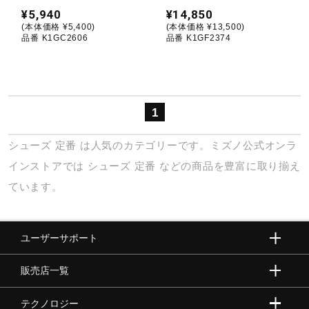
¥5,940
¥14,850
(本体価格 ¥5,400)
(本体価格 ¥13,500)
陸上競技
品番 K1GC2606
品番 K1GF2374
卓球
1
ソフトボール
シューズ
定番
は人気のカテゴリーです。ミズノ公式オンラ
インストアでは
シューズ
定番
などの商品を豊富に取り揃え
柔道
ています。
ウィンタースポーツ
ユーザーサポート
販売店一覧
ワーキング
テクノロジー