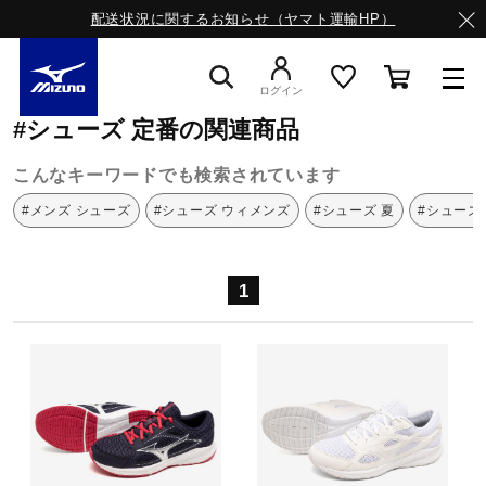
配送状況に関するお知らせ（ヤマト運輸HP）
ミズノ公式オンライン
シューズ
定番
ログイン
#シューズ 定番の関連商品
スニーカー
こんなキーワードでも検索されています
#メンズ シューズ
#シューズ ウィメンズ
#シューズ 夏
#シューズ
ライフスタイルウエア
1
ランニング
サッカー／フットサル
トレーニング