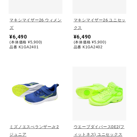
野球
マキシマイザー26 ウィメン
マキシマイザー26 ユニセッ
ズ
クス
¥6,490
¥6,490
ゴルフ
(本体価格 ¥5,900)
(本体価格 ¥5,900)
品番 K1GA2401
品番 K1GA2402
スイム
バレーボール
テニス／ソフトテニス
ミズノエスぺランザーJr 2
ウエーブダイバースDE2(フ
バドミントン
ジュニア
ィットネス) ユニセックス