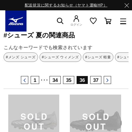
配送状況に関するお知らせ（ヤマト運輸HP）
ミズノ公式オンライン
シューズ
夏
ログイン
#シューズ 夏の関連商品
スニーカー
こんなキーワードでも検索されています
#メンズ シューズ
#シューズ ウィメンズ
#シューズ 軽量
#シュー
ライフスタイルウエア
･･･
1
34
35
36
37
ランニング
サッカー／フットサル
トレーニング