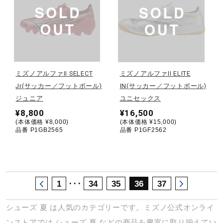
サポート
直営店一覧
ミズノアルファII SELECT
ミズノアルファII ELITE
取扱店一覧
Jr(サッカー／フットボール)
IN(サッカー／フットボール)
ジュニア
ユニセックス
¥8,800
¥16,500
(本体価格 ¥8,000)
(本体価格 ¥15,000)
品番 P1GB2565
品番 P1GF2562
･･･
1
34
35
36
37
シューズ
夏
は人気のカテゴリーです。ミズノ公式オンライ
ンストアでは
シューズ
夏
などの商品を豊富に取り揃えてい