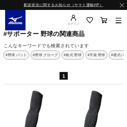
配送状況に関するお知らせ（ヤマト運輸HP）
ミズノ公式オンライン
サポーター
野球
ログイン
#サポーター 野球の関連商品
スニーカー
こんなキーワードでも検索されています
#野球 バット
#野球 グローブ
#軟式 野球
#手袋 野球
#硬式バ
ライフスタイルウエア
1
ランニング
サッカー／フットサル
トレーニング