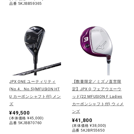
サポート
品番 5KJBB59365
直営店一覧
取扱店一覧
JPX ONE ユーティリティ
【数量限定／ミズノ直営限
(No.4、No.5)(MFUSION HT
定】JPX Q フェアウエーウ
U カーボンシャフト付) メン
ッド(22 MFUSION F Ladies
ズ
カーボンシャフト付) ウィメ
ンズ
¥49,500
(本体価格 ¥45,000)
¥41,800
品番 5KJBB70760
(本体価格 ¥38,000)
品番 5KJBR55650