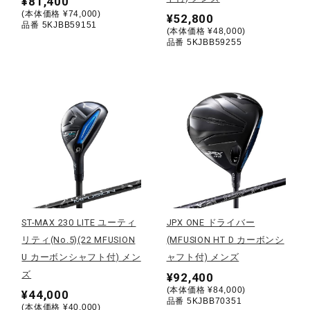
¥81,400
(本体価格 ¥74,000)
健康／エクササイズ
¥52,800
品番 5KJBB59151
(本体価格 ¥48,000)
品番 5KJBB59255
ジュニア／キッズ
メディカル
コラボ／ライセンス
セール
ST-MAX 230 LITE ユーティ
JPX ONE ドライバー
リティ(No.5)(22 MFUSION
(MFUSION HT D カーボンシ
U カーボンシャフト付) メン
ャフト付) メンズ
その他
ズ
¥92,400
(本体価格 ¥84,000)
¥44,000
品番 5KJBB70351
(本体価格 ¥40,000)