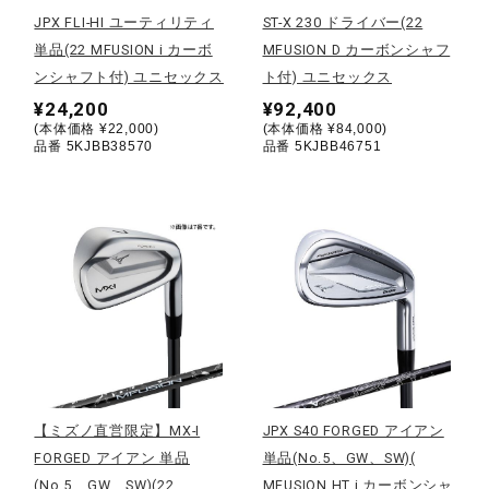
JPX FLI-HI ユーティリティ
ST-X 230 ドライバー(22
陸上競技
単品(22 MFUSION i カーボ
MFUSION D カーボンシャフ
ンシャフト付) ユニセックス
ト付) ユニセックス
¥24,200
¥92,400
卓球
(本体価格 ¥22,000)
(本体価格 ¥84,000)
品番 5KJBB38570
品番 5KJBB46751
ソフトボール
柔道
ウィンタースポーツ
【ミズノ直営限定】MX-I
JPX S40 FORGED アイアン
ワーキング
FORGED アイアン 単品
単品(No.5、GW、SW)(
(No.5、GW、SW)(22
MFUSION HT i カーボンシャ