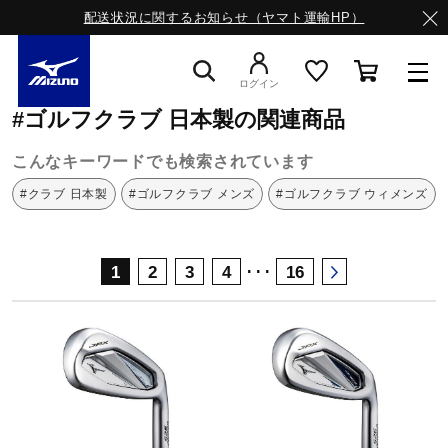
配送状況に関するお知らせ（ヤマト運輸HP）
ミズノ公式オンライン
ゴルフクラブ
日本製
ログイン
#ゴルフクラブ 日本製の関連商品
スニーカー
こんなキーワードでも検索されています
#クラブ 日本製
#ゴルフクラブ メンズ
#ゴルフクラブ ウィメンズ
ライフスタイルウエア
･･･
1
2
3
4
16
ランニング
サッカー／フットサル
トレーニング