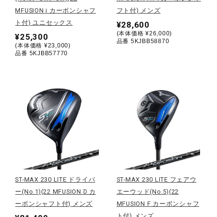
MFUSION i カーボンシャフ
フト付) メンズ
ウォーキングシューズ
ト付) ユニセックス
¥28,600
(本体価格 ¥26,000)
¥25,300
品番 5KJBB58870
(本体価格 ¥23,000)
ライフスタイルグッズ
品番 5KJBB57770
インナー
寝具／ミズノスリープ
アウトドア／レイン
ST-MAX 230 LITE ドライバ
ST-MAX 230 LITE フェアウ
ー(No.1)(22 MFUSION D カ
エーウッド(No.5)(22
サポーター
ーボンシャフト付) メンズ
MFUSION F カーボンシャフ
ト付) メンズ