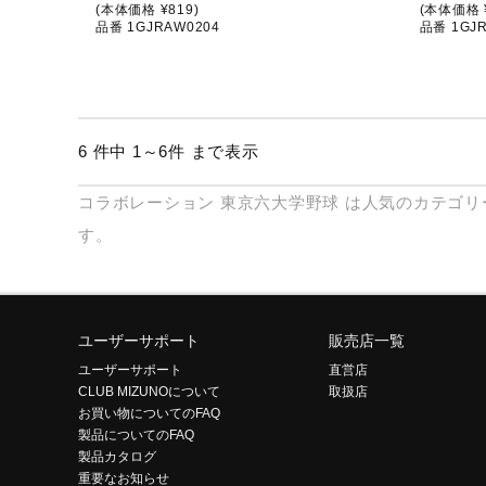
(本体価格 ¥819)
(本体価格 ¥
品番 1GJRAW0204
品番 1GJ
6 件中 1～6件 まで表示
コラボレーション
東京六大学野球
は人気のカテゴリ
す。
ユーザーサポート
販売店一覧
ユーザーサポート
直営店
CLUB MIZUNOについて
取扱店
お買い物についてのFAQ
製品についてのFAQ
製品カタログ
重要なお知らせ