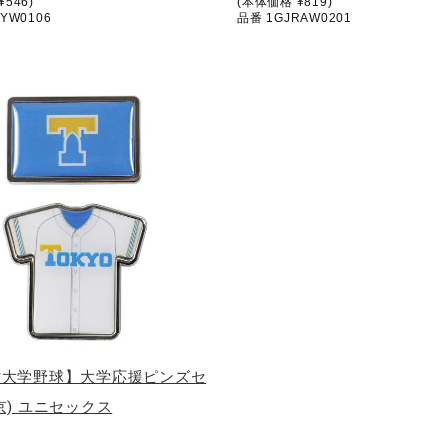
546)
(本体価格 ¥819)
YW0106
品番 1GJRAW0201
六大学野球】大学応援ピンズセ
京) ユニセックス