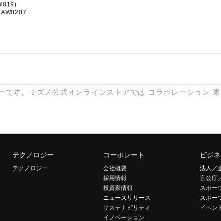
819)
RAW0207
ーです。ミズノ公式オンラインストアでは
コラボレーション
東
テクノロジー
コーポレート
ビジネ
テクノロジー
会社概要
法人／
採用情報
官公庁
投資家情報
スポー
ニュースリリース
スポー
サステナビリティ
イベン
イノベーション