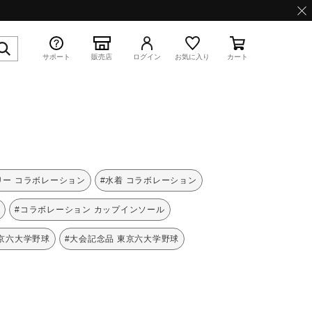
サポート
販売店
ログイン
お気に入り
カート
特集
リー コラボレーション
#水着 コラボレーション
援
#コラボレーション カップインソール
京六大学野球
#大会記念品 東京六大学野球
WAVE PROPHECY 13.2