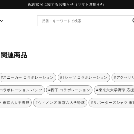
配送状況に関するお知らせ（ヤマト運輸HP）
ー
の関連商品
WP13.2｜特集
MORELIA LS｜特集
W.PROPHECY1｜特集
#スニーカー コラボレーション
#Tシャツ コラボレーション
#アクセサ
WP MAGIC MITA｜特集
WP STRAP｜特集
#コラボレーション パンツ
#帽子 コラボレーション
#東京六大学野球 応
スペシャルカラーパック｜特集
WP STRAP 2｜特集
ツ 東京六大学野球
#ウィメンズ 東京六大学野球
#サポーターズシャツ 東
マーガレット・ハウエル｜特集
KICKS & ECHO｜特集