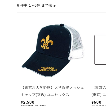
6 件中 1～6件 まで表示
テニス／ソフトテニス
バドミントン
陸上競技
卓球
ソフトボール
柔道
ウィンタースポーツ
ワーキング
ウォーキングシューズ
ライフスタイルグッズ
【東京六大学野球】大学応援メッシュ
【東京
インナー
キャップ(立教) ユニセックス
(東京)
寝具／ミズノスリープ
¥2,500
¥600