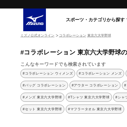
スポーツ・カテゴリから探す
ミズノ公式オンライン
コラボレーション
東京六大学野球
スニーカー
スニーカ
#コラボレーション 東京六大学野球
ライフスタイルウエア
すべてのシリーズ
ランニング
こんなキーワードでも検索されています
WAVE PROPHECY
MORELIA LS
サッカー／フットサル
#コラボレーション ウィメンズ
#コラボレーション メンズ
WAVE RIDER
トレーニング
MXR
#バッグ コラボレーション
#アウター コラボレーション
ゴアテックス
野球
コラボレーション
#メンズ 東京六大学野球
#Tシャツ 東京六大学野球
#シャ
その他シリーズ
ゴルフ
#セット 東京六大学野球
#マフラータオル 東京六大学野球
スイム
スニーカー商品をすべて見る
バレーボール