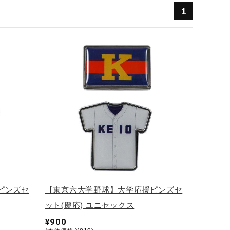
1
ピンズセ
【東京六大学野球】大学応援ピンズセ
ット(慶応) ユニセックス
¥900