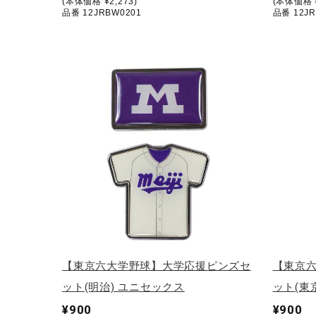
(本体価格 ¥2,273)
(本体価格 ¥
アウトドア／レイン
品番 12JRBW0201
品番 12JR
サポーター
健康／エクササイズ
ジュニア／キッズ
メディカル
コラボ／ライセンス
セール
その他
【東京六大学野球】大学応援ピンズセ
【東京
ット(明治) ユニセックス
ット(東
¥900
¥900