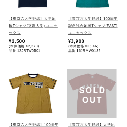
野球
【東京六大学野球】大学応
【東京六大学野球】100周年
援Tシャツ(立教大学) ユニセ
記念試合応援Tシャツ(EAST)
ックス
ユニセックス
ゴルフ
¥2,500
¥3,900
(本体価格 ¥2,273)
(本体価格 ¥3,546)
品番 12JRTW0501
品番 16JRMW0135
スイム
バレーボール
テニス／ソフトテニス
バドミントン
【東京六大学野球】100周年
【東京六大学野球】大学応