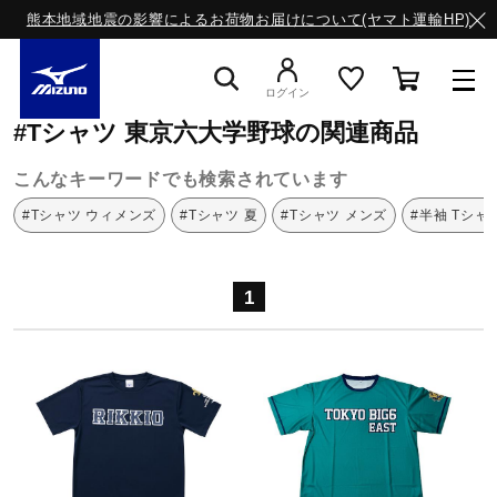
熊本地域地震の影響によるお荷物お届けについて(ヤマト運輸HP)
ミズノ公式オンライン
Tシャツ
東京六大学野球
ログイン
#Tシャツ 東京六大学野球の関連商品
スニーカー
こんなキーワードでも検索されています
#Tシャツ ウィメンズ
#Tシャツ 夏
#Tシャツ メンズ
#半袖 Tシャ
ライフスタイルウエア
1
ランニング
サッカー／フットサル
トレーニング