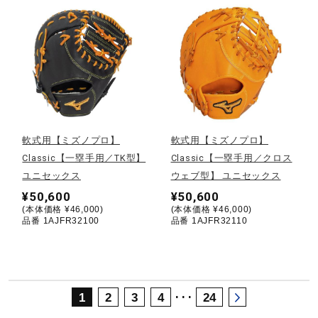
サポート
直営店一覧
取扱店一覧
軟式用【ミズノプロ】
軟式用【ミズノプロ】
Classic【一塁手用／TK型】
Classic【一塁手用／クロス
ユニセックス
ウェブ型】 ユニセックス
¥50,600
¥50,600
(本体価格 ¥46,000)
(本体価格 ¥46,000)
品番 1AJFR32100
品番 1AJFR32110
･･･
1
2
3
4
24