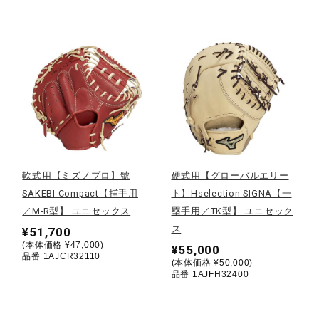
健康／エクササイズ
ジュニア／キッズ
メディカル
コラボ／ライセンス
軟式用【ミズノプロ】號
硬式用【グローバルエリー
SAKEBI Compact【捕手用
ト】Hselection SIGNA【一
／M-R型】 ユニセックス
塁手用／TK型】 ユニセック
セール
ス
¥51,700
(本体価格 ¥47,000)
¥55,000
品番 1AJCR32110
(本体価格 ¥50,000)
その他
品番 1AJFH32400