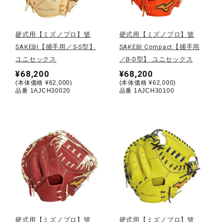
野球
硬式用【ミズノプロ】號
硬式用【ミズノプロ】號
SAKEBI【捕手用／S-S型】
SAKEBI Compact【捕手用
ユニセックス
／B-D型】 ユニセックス
ゴルフ
¥68,200
¥68,200
(本体価格 ¥62,000)
(本体価格 ¥62,000)
品番 1AJCH30020
品番 1AJCH30100
スイム
バレーボール
テニス／ソフトテニス
バドミントン
硬式用【ミズノプロ】號
硬式用【ミズノプロ】號