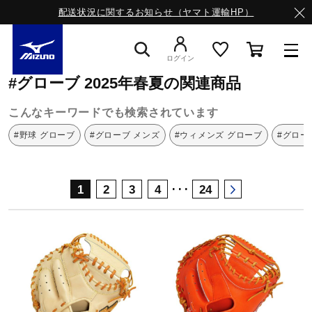
配送状況に関するお知らせ（ヤマト運輸HP）
ミズノ公式オンライン
グローブ
2025年春夏
ログイン
#グローブ 2025年春夏の関連商品
スニーカー
こんなキーワードでも検索されています
#野球 グローブ
#グローブ メンズ
#ウィメンズ グローブ
#グロー
ライフスタイルウエア
･･･
1
2
3
4
24
ランニング
サッカー／フットサル
トレーニング