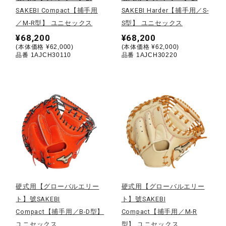
SAKEBI Compact【捕手用
SAKEBI Harder【捕手用／S-
陸上競技
／M-R型】 ユニセックス
S型】 ユニセックス
¥68,200
¥68,200
(本体価格 ¥62,000)
(本体価格 ¥62,000)
品番 1AJCH30110
品番 1AJCH30220
卓球
ソフトボール
柔道
ウィンタースポーツ
硬式用【グローバルエリー
硬式用【グローバルエリー
ト】號SAKEBI
ト】號SAKEBI
ワーキング
Compact【捕手用／B-D型】
Compact【捕手用／M-R
ユニセックス
型】 ユニセックス