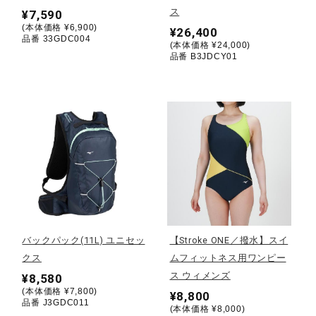
ス
¥7,590
(本体価格 ¥6,900)
¥26,400
陸上競技
品番 33GDC004
(本体価格 ¥24,000)
品番 B3JDCY01
卓球
ソフトボール
柔道
ウィンタースポーツ
バックパック(11L) ユニセッ
【Stroke ONE／撥水】スイ
クス
ムフィットネス用ワンピー
ス ウィメンズ
¥8,580
ワーキング
(本体価格 ¥7,800)
¥8,800
品番 J3GDC011
(本体価格 ¥8,000)