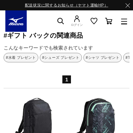
配送状況に関するお知らせ（ヤマト運輸HP）
ミズノ公式オンライン
ギフト
バック
ログイン
#ギフト バックの関連商品
スニーカー
こんなキーワードでも検索されています
#水着 プレゼント
#シューズ プレゼント
#シャツ プレゼント
#T
ライフスタイルウエア
1
ランニング
サッカー／フットサル
トレーニング