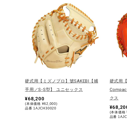
テニス／ソフトテニス
バドミントン
陸上競技
卓球
ソフトボール
柔道
ウィンタースポーツ
ワーキング
硬式用【ミズノプロ】號SAKEBI【捕
硬式用【
ウォーキングシューズ
手用／S-S型】 ユニセックス
Compa
クス
¥68,200
ライフスタイルグッズ
(本体価格 ¥62,000)
¥68,20
品番 1AJCH30020
インナー
(本体価格 ¥
品番 1AJC
寝具／ミズノスリープ