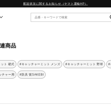
配送状況に関するお知らせ（ヤマト運輸HP）
ー
関連商品
WP13.2｜特集
MORELIA LS｜特集
W.PROPHECY1｜特集
ット 硬式
#キャッチャーミット メンズ
#キャッチャーミット 野球
WP MAGIC MITA｜特集
WP STRAP｜特集
ッチャー用
#防具 號SAKEBI
スペシャルカラーパック｜特集
WP STRAP 2｜特集
マーガレット・ハウエル｜特集
KICKS & ECHO｜特集