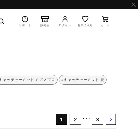
サポート
販売店
ログイン
お気に入り
カート
特集
#キャッチャーミット ミズノプロ
#キャッチャーミット 夏
WAVE PROPHECY 13.2
･･･
1
2
3