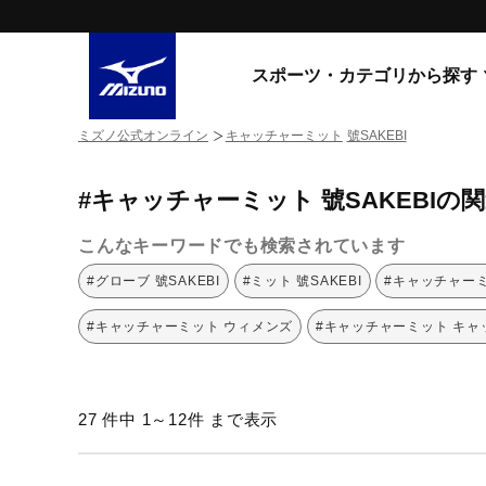
スポーツ・カテゴリから探す
ミズノ公式オンライン
キャッチャーミット
號SAKEBI
スニーカー
スニーカ
#キャッチャーミット 號SAKEBIの
ライフスタイルウエア
すべてのシリーズ
ランニング
こんなキーワードでも検索されています
WAVE PROPHECY
MORELIA LS
サッカー／フットサル
#グローブ 號SAKEBI
#ミット 號SAKEBI
#キャッチャーミ
WAVE RIDER
トレーニング
MXR
#キャッチャーミット ウィメンズ
#キャッチャーミット キャ
ゴアテックス
野球
コラボレーション
その他シリーズ
ゴルフ
27 件中 1～12件 まで表示
スイム
スニーカー商品をすべて見る
バレーボール