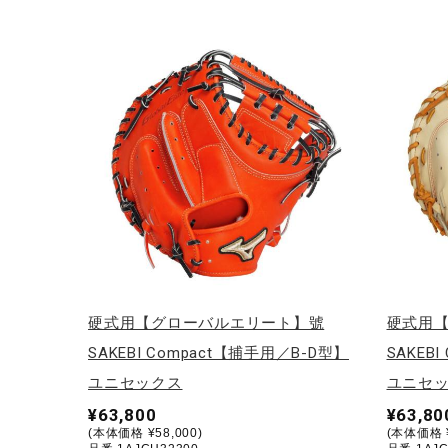
アウトドア／レイン
サポーター
健康／エクササイズ
ジュニア／キッズ
メディカル
コラボ／ライセンス
セール
その他
硬式用【グローバルエリート】號
硬式用
SAKEBI Compact【捕手用／B-D型】
SAKEB
ユニセックス
ユニセ
¥63,800
¥63,80
(本体価格 ¥58,000)
(本体価格 ¥