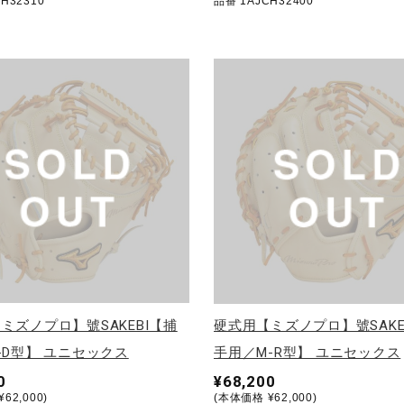
H32310
品番 1AJCH32400
ミズノプロ】號SAKEBI【捕
硬式用【ミズノプロ】號SAKE
-D型】 ユニセックス
手用／M-R型】 ユニセックス
0
¥68,200
62,000)
(本体価格 ¥62,000)