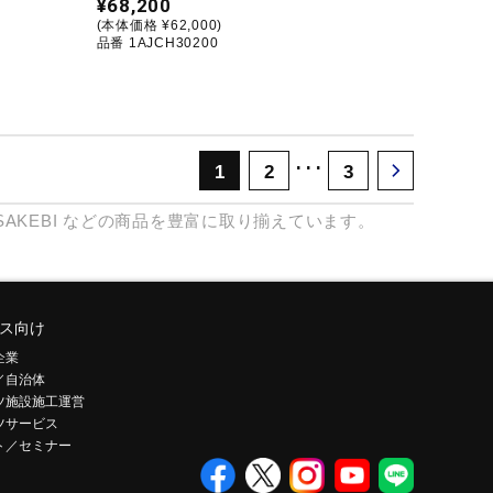
¥68,200
(本体価格 ¥62,000)
品番 1AJCH30200
･･･
1
2
3
AKEBI
などの商品を豊富に取り揃えています。
ス向け
企業
／自治体
ツ施設施工運営
ツサービス
ト／セミナー