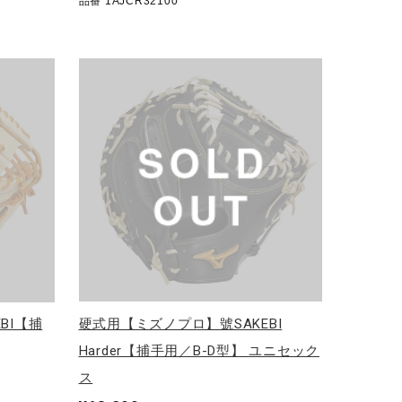
品番 1AJCR32100
BI【捕
硬式用【ミズノプロ】號SAKEBI
Harder【捕手用／B-D型】 ユニセック
ス