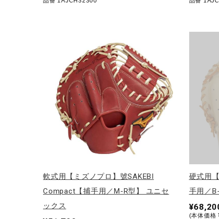
品番 1AJCH32300
品番 1AJC
軟式用【ミズノプロ】號SAKEBI
硬式用【
Compact【捕手用／M-R型】 ユニセ
手用／B
ックス
¥68,20
(本体価格 ¥