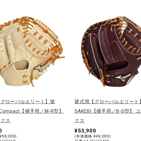
【グローバルエリート】號
硬式用【グローバルエリート
I Compact【捕手用／M-R型】
SAKEBI【捕手用／B-D型】 
ックス
クス
0
¥53,900
58,000)
(本体価格 ¥49,000)