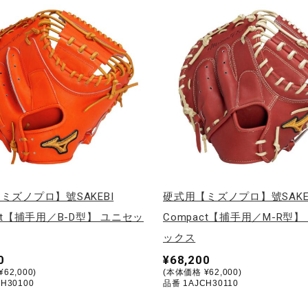
ミズノプロ】號SAKEBI
硬式用【ミズノプロ】號SAKE
ct【捕手用／B-D型】 ユニセッ
Compact【捕手用／M-R型】
ックス
0
¥68,200
62,000)
(本体価格 ¥62,000)
H30100
品番 1AJCH30110