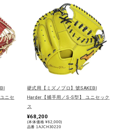
BI
硬式用【ミズノプロ】號SAKEBI
 ユニセ
Harder【捕手用／S-S型】 ユニセック
ス
¥68,200
(本体価格 ¥62,000)
品番 1AJCH30220