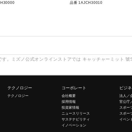
H30000
品番 1AJCH30010
です。ミズノ公式オンラインストアでは
キャッチャーミット
號S
テクノロジー
コーポレート
ビジネ
テクノロジー
会社概要
法人／
採用情報
官公庁
投資家情報
スポー
ニュースリリース
スポー
サステナビリティ
イベン
イノベーション