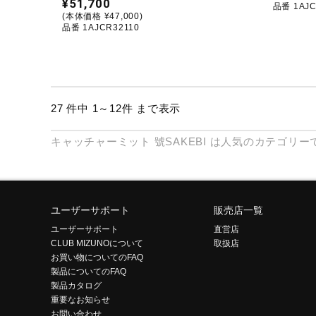
¥51,700
品番 1AJC
(本体価格 ¥47,000)
品番 1AJCR32110
27 件中 1～12件 まで表示
キャッチャーミット
號SAKEBI
は人気のカテゴリー
ユーザーサポート
販売店一覧
ユーザーサポート
直営店
CLUB MIZUNOについて
取扱店
お買い物についてのFAQ
製品についてのFAQ
製品カタログ
重要なお知らせ
お問い合わせ