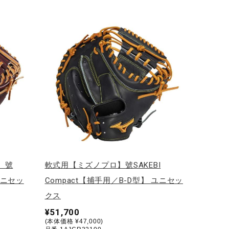
】號
軟式用【ミズノプロ】號SAKEBI
ユニセッ
Compact【捕手用／B-D型】 ユニセッ
クス
¥51,700
(本体価格 ¥47,000)