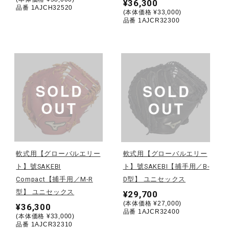
¥36,300
品番 1AJCH32520
健康／エクササイズ
(本体価格 ¥33,000)
品番 1AJCR32300
ジュニア／キッズ
メディカル
コラボ／ライセンス
軟式用【グローバルエリー
軟式用【グローバルエリー
セール
ト】號SAKEBI
ト】號SAKEBI【捕手用／B-
Compact【捕手用／M-R
D型】 ユニセックス
型】 ユニセックス
¥29,700
その他
(本体価格 ¥27,000)
¥36,300
品番 1AJCR32400
(本体価格 ¥33,000)
品番 1AJCR32310