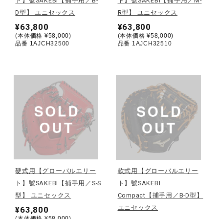
ト】號SAKEBI【捕手用／B-
ト】號SAKEBI【捕手用／M-
D型】 ユニセックス
R型】 ユニセックス
ウォーキングシューズ
¥63,800
¥63,800
(本体価格 ¥58,000)
(本体価格 ¥58,000)
品番 1AJCH32500
品番 1AJCH32510
ライフスタイルグッズ
インナー
寝具／ミズノスリープ
アウトドア／レイン
硬式用【グローバルエリー
軟式用【グローバルエリー
ト】號SAKEBI【捕手用／S-S
ト】號SAKEBI
サポーター
型】 ユニセックス
Compact【捕手用／B-D型】
ユニセックス
¥63,800
(本体価格 ¥58,000)