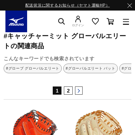
配送状況に関するお知らせ（ヤマト運輸HP）
ミズノ公式オンライン
キャッチャーミット
グローバルエリート
ログイン
#キャッチャーミット グローバルエリー
スニーカー
トの関連商品
こんなキーワードでも検索されています
ライフスタイルウエア
#グローブ グローバルエリート
#グローバルエリート バット
#グロ
ランニング
1
2
サッカー／フットサル
トレーニング