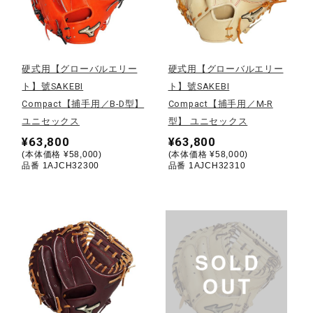
野球
硬式用【グローバルエリー
硬式用【グローバルエリー
ト】號SAKEBI
ト】號SAKEBI
ゴルフ
Compact【捕手用／B-D型】
Compact【捕手用／M-R
ユニセックス
型】 ユニセックス
¥63,800
¥63,800
スイム
(本体価格 ¥58,000)
(本体価格 ¥58,000)
品番 1AJCH32300
品番 1AJCH32310
バレーボール
テニス／ソフトテニス
バドミントン