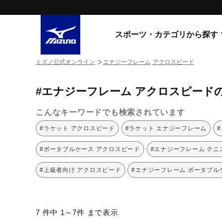
スポーツ・カテゴリから探す
ミズノ公式オンライン
エナジーフレーム
アクロスピード
スニーカー
スニーカ
#エナジーフレーム アクロスピード
ライフスタイルウエア
すべてのシリーズ
ランニング
こんなキーワードでも検索されています
WAVE PROPHECY
MORELIA LS
サッカー／フットサル
#ラケット アクロスピード
#ラケット エナジーフレーム
WAVE RIDER
トレーニング
MXR
#ポータブルケース アクロスピード
#エナジーフレーム テニ
ゴアテックス
野球
コラボレーション
#上級者向け アクロスピード
#エナジーフレーム ポータブル
その他シリーズ
ゴルフ
スイム
スニーカー商品をすべて見る
7 件中 1～7件 まで表示
バレーボール