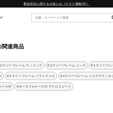
配送状況に関するお知らせ（ヤマト運輸HP）
ー
の関連商品
WP13.2｜特集
MORELIA LS｜特集
W.PROPHECY1｜特集
#エナジーフレーム ウィメンズ
#エナジーフレーム メンズ
#エナジーフレ
WP MAGIC MITA｜特集
WP STRAP｜特集
ス
#エナジーフレーム ソフトテニス
#エナジーフレーム トルクテクノロ
スペシャルカラーパック｜特集
WP STRAP 2｜特集
ケース付
#ポータブルケース付 アクロスピード
マーガレット・ハウエル｜特集
KICKS & ECHO｜特集