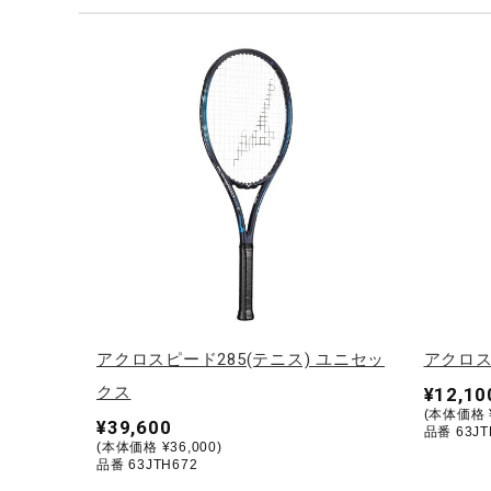
テニス／ソフトテニス
バドミントン
陸上競技
卓球
ソフトボール
柔道
ウィンタースポーツ
ワーキング
ウォーキングシューズ
アクロスピード285(テニス) ユニセッ
アクロス
ライフスタイルグッズ
クス
¥12,10
(本体価格 ¥
インナー
¥39,600
品番 63JT
(本体価格 ¥36,000)
寝具／ミズノスリープ
品番 63JTH672