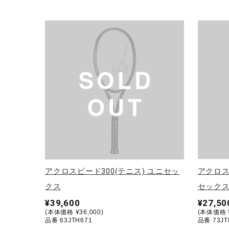
アウトドア／レイン
サポーター
健康／エクササイズ
ジュニア／キッズ
メディカル
コラボ／ライセンス
セール
その他
アクロスピード300(テニス) ユニセッ
アクロス
クス
セック
¥39,600
¥27,50
(本体価格 ¥36,000)
(本体価格 ¥
品番 63JTH671
品番 73JT