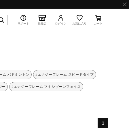
サポート
販売店
ログイン
お気に入り
カート
特集
ーム バドミントン
#エナジーフレーム スピードタイプ
ジー
#エナジーフレーム マキシゾーンフェイス
WAVE PROPHECY 13.2
1