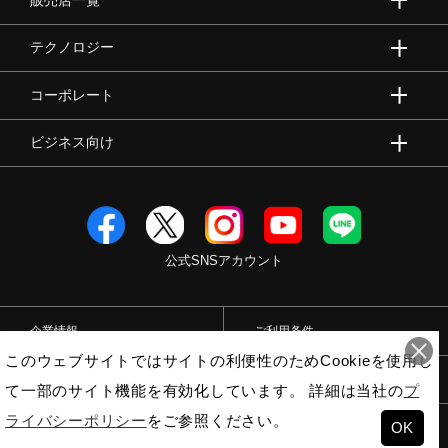
販売店一覧
テクノロジー
コーポレート
ビジネス向け
公式SNSアカウント
企業情報
ご利用条件
このウェブサイトではサイトの利便性のためCookieを使用し
プライバシーポリシー
特定商取引法
て一部のサイト機能を有効化しています。 詳細は当社の
プ
ライバシーポリシー
をご参照ください。
OK
© Mizuno Corporation