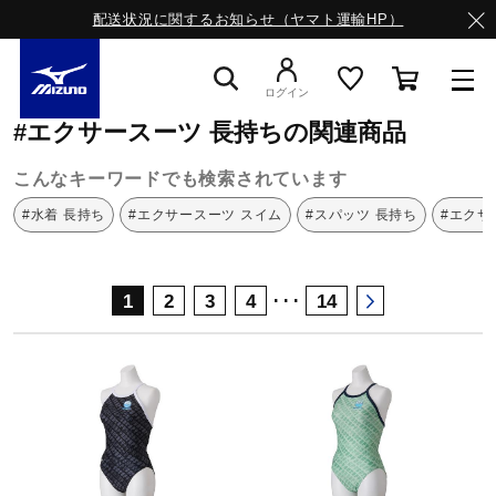
配送状況に関するお知らせ（ヤマト運輸HP）
ミズノ公式オンライン
エクサースーツ
長持ち
ログイン
#エクサースーツ 長持ちの関連商品
スニーカー
こんなキーワードでも検索されています
#水着 長持ち
#エクサースーツ スイム
#スパッツ 長持ち
#エクサ
ライフスタイルウエア
･･･
1
2
3
4
14
ランニング
サッカー／フットサル
トレーニング