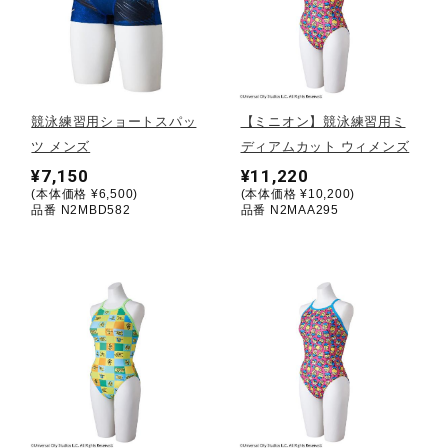
健康／エクササイズ
ジュニア／キッズ
競泳練習用ショートスパッ
【ミニオン】競泳練習用ミ
ツ メンズ
ディアムカット ウィメンズ
メディカル
¥7,150
¥11,220
(本体価格 ¥6,500)
(本体価格 ¥10,200)
品番 N2MBD582
品番 N2MAA295
コラボ／ライセンス
セール
その他