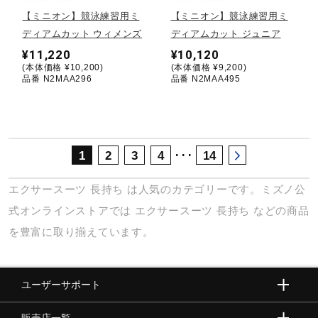
サポート
【ミニオン】競泳練習用ミ
【ミニオン】競泳練習用ミ
ディアムカット ウィメンズ
ディアムカット ジュニア
¥11,220
¥10,120
直営店一覧
(本体価格 ¥10,200)
(本体価格 ¥9,200)
品番 N2MAA296
品番 N2MAA495
取扱店一覧
･･･
1
2
3
4
14
エクサースーツ
長持ち
は人気のカテゴリーです。ミズノ公
式オンラインストアでは
エクサースーツ
長持ち
などの商品
を豊富に取り揃えています。
ユーザーサポート