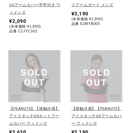
UVアームカバー手甲付き ウ
ドアームガード メンズ
ィメンズ
¥3,190
陸上競技
(本体価格 ¥2,900)
¥2,090
品番 E2MYB005
(本体価格 ¥1,900)
品番 C2JYC302
卓球
ソフトボール
柔道
ウィンタースポーツ
【PEANUTS】【接触冷感】
【接触冷感】【PEANUTS】
アイスタッチUVカットアー
アイスタッチUVアームカバ
ワーキング
ムカバー ウィメンズ
ー ウィメンズ
¥3,630
¥3,190