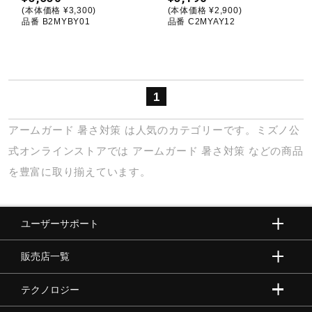
(本体価格 ¥3,300)
(本体価格 ¥2,900)
品番 B2MYBY01
品番 C2MYAY12
ウォーキングシューズ
ライフスタイルグッズ
1
インナー
アームガード
暑さ対策
は人気のカテゴリーです。ミズノ公
式オンラインストアでは
アームガード
暑さ対策
などの商品
を豊富に取り揃えています。
寝具／ミズノスリープ
ユーザーサポート
アウトドア／レイン
販売店一覧
サポーター
テクノロジー