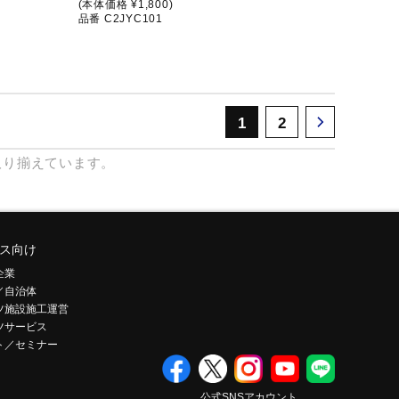
(本体価格 ¥1,800)
品番 C2JYC101
1
2
取り揃えています。
ス向け
企業
／自治体
ツ施設施工運営
ツサービス
ト／セミナー
公式SNSアカウント