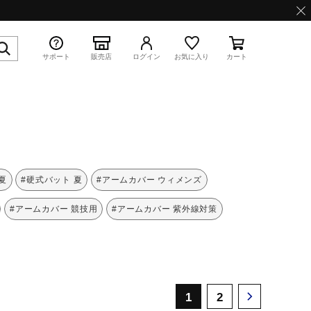
サポート
販売店
ログイン
お気に入り
カート
特集
夏
#硬式バット 夏
#アームカバー ウィメンズ
#アームカバー 競技用
#アームカバー 紫外線対策
WAVE PROPHECY 13.2
1
2