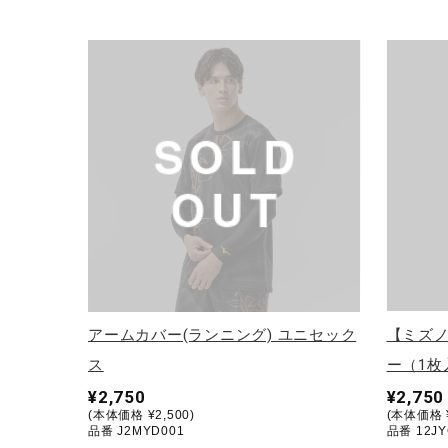
アウトドア／レイン
サポーター
健康／エクササイズ
ジュニア／キッズ
メディカル
コラボ／ライセンス
セール
その他
アームカバー(ランニング) ユニセック
【ミズ
ス
ー（1枚
¥2,750
¥2,750
(本体価格 ¥2,500)
(本体価格 ¥
品番 J2MYD001
品番 12JY