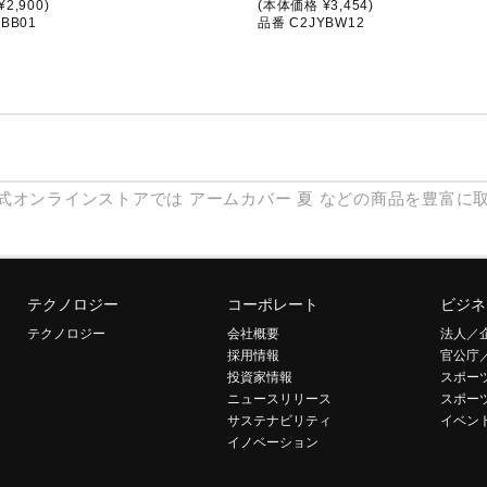
2,900)
(本体価格 ¥3,454)
BB01
品番 C2JYBW12
式オンラインストアでは
アームカバー
夏
などの商品を豊富に
テクノロジー
コーポレート
ビジネ
テクノロジー
会社概要
法人／
採用情報
官公庁
投資家情報
スポー
ニュースリリース
スポー
サステナビリティ
イベン
イノベーション