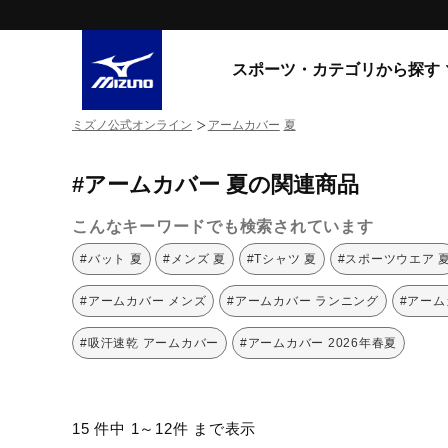
スポーツ・カテゴリから探す
ミズノ公式オンライン
アームカバー
夏
スニーカー
スニーカ
#アームカバー 夏の関連商品
ライフスタイルウエア
すべてのシリーズ
ランニング
こんなキーワードでも検索されています
WAVE PROPHECY
MORELIA LS
サッカー／フットサル
#バット 夏
#メンズ 夏
#Tシャツ 夏
#スポーツウエア 
WAVE RIDER
トレーニング
MXR
#アームカバー メンズ
#アームカバー ランニング
#アーム
ゴアテックス
野球
コラボレーション
#吸汗速乾 アームカバー
#アームカバー 2026年春夏
その他シリーズ
ゴルフ
スイム
スニーカー商品をすべて見る
15 件中 1～12件 まで表示
バレーボール