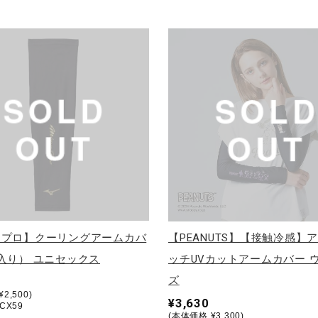
ノプロ】クーリングアームカバ
【PEANUTS】【接触冷感】
入り） ユニセックス
ッチUVカットアームカバー 
ズ
2,500)
¥3,630
CX59
(本体価格 ¥3,300)