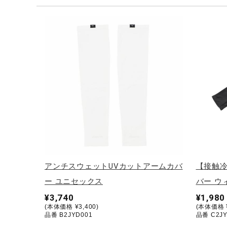
テニス／ソフトテニス
バドミントン
陸上競技
卓球
ソフトボール
柔道
ウィンタースポーツ
ワーキング
ウォーキングシューズ
アンチスウェットUVカットアームカバ
【接触冷
ライフスタイルグッズ
ー ユニセックス
バー ウ
インナー
¥3,740
¥1,980
(本体価格 ¥3,400)
(本体価格 ¥
寝具／ミズノスリープ
品番 B2JYD001
品番 C2JY