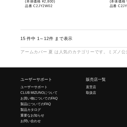
(本体価格 ¥2,800)
(本体価格 ¥
品番 C2JY2W02
品番 C2JY
15 件中 1～12件 まで表示
アームカバー
夏
は人気のカテゴリーです。ミズノ公
ユーザーサポート
販売店一覧
ユーザーサポート
直営店
CLUB MIZUNOについて
取扱店
お買い物についてのFAQ
製品についてのFAQ
製品カタログ
重要なお知らせ
お問い合わせ