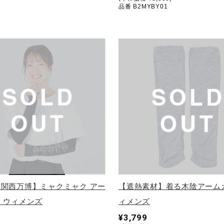
品番 B2MYBY01
関西万博】ミャクミャク アー
【遮熱素材】着る木陰アーム
 ウィメンズ
ィメンズ
¥3,799