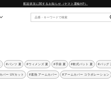
配送状況に関するお知らせ（ヤマト運輸HP）
ー
WP13.2｜特集
MORELIA LS｜特集
W.PROPHECY1｜特集
夏
#パンツ 夏
#ウィメンズ 夏
#手袋 夏
#軟式バット 夏
#バッグ 
WP MAGIC MITA｜特集
WP STRAP｜特集
カバー UVカット
#遮熱 アームカバー
#アームカバー コラボレーション
スペシャルカラーパック｜特集
WP STRAP 2｜特集
マーガレット・ハウエル｜特集
KICKS & ECHO｜特集