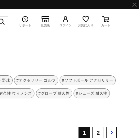
サポート
販売店
ログイン
お気に入り
カート
特集
 野球
#アクセサリー ゴルフ
#ソフトボール アクセサリー
#耐久性 ウィメンズ
#グローブ 耐久性
#シューズ 耐久性
WAVE PROPHECY 13.2
1
2