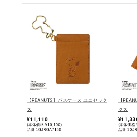
テニス／ソフトテニス
バドミントン
陸上競技
卓球
ソフトボール
柔道
ウィンタースポーツ
ワーキング
ウォーキングシューズ
【PEANUTS】パスケース ユニセック
【PEA
ライフスタイルグッズ
ス
クス
インナー
¥11,110
¥11,33
(本体価格 ¥10,100)
(本体価格 ¥
寝具／ミズノスリープ
品番 1GJRGA7150
品番 1GJR