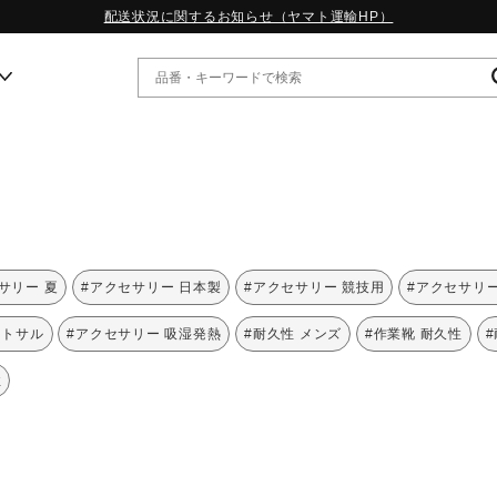
配送状況に関するお知らせ（ヤマト運輸HP）
ー
WP13.2｜特集
MORELIA LS｜特集
W.PROPHECY1｜特集
サリー 夏
#アクセサリー 日本製
#アクセサリー 競技用
#アクセサリー
WP MAGIC MITA｜特集
WP STRAP｜特集
ットサル
#アクセサリー 吸湿発熱
#耐久性 メンズ
#作業靴 耐久性
スペシャルカラーパック｜特集
WP STRAP 2｜特集
性
マーガレット・ハウエル｜特集
KICKS & ECHO｜特集