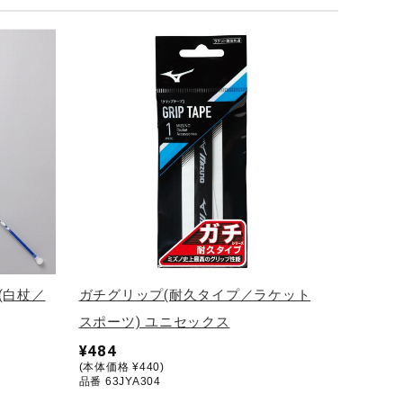
(白杖／
ガチグリップ(耐久タイプ／ラケット
スポーツ) ユニセックス
¥484
(本体価格 ¥440)
品番 63JYA304