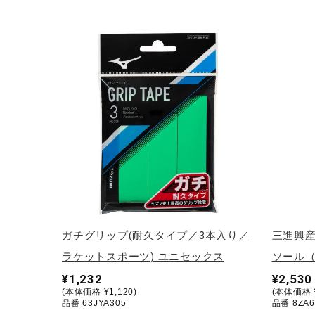
アウトドア／レイン
サポーター
健康／エクササイズ
ジュニア／キッズ
メディカル
コラボ／ライセンス
セール
その他
ガチグリップ(耐久タイプ／3本入り／
三進興産
ラケットスポーツ) ユニセックス
ソール（
¥1,232
¥2,530
(本体価格 ¥1,120)
(本体価格 ¥
品番 63JYA305
品番 8ZA6