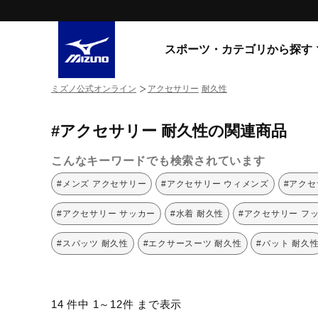
スポーツ・カテゴリから探す
ミズノ公式オンライン
アクセサリー
耐久性
スニーカー
スニーカ
#アクセサリー 耐久性の関連商品
ライフスタイルウエア
すべてのシリーズ
ランニング
こんなキーワードでも検索されています
WAVE PROPHECY
MORELIA LS
サッカー／フットサル
#メンズ アクセサリー
#アクセサリー ウィメンズ
#アクセ
WAVE RIDER
トレーニング
MXR
#アクセサリー サッカー
#水着 耐久性
#アクセサリー フ
ゴアテックス
野球
コラボレーション
#スパッツ 耐久性
#エクサースーツ 耐久性
#バット 耐久
その他シリーズ
ゴルフ
スイム
スニーカー商品をすべて見る
14 件中 1～12件 まで表示
バレーボール