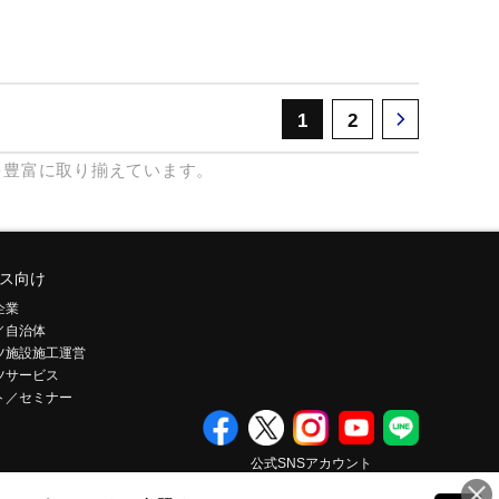
1
2
を豊富に取り揃えています。
ス向け
企業
／自治体
ツ施設施工運営
ツサービス
ト／セミナー
公式SNSアカウント