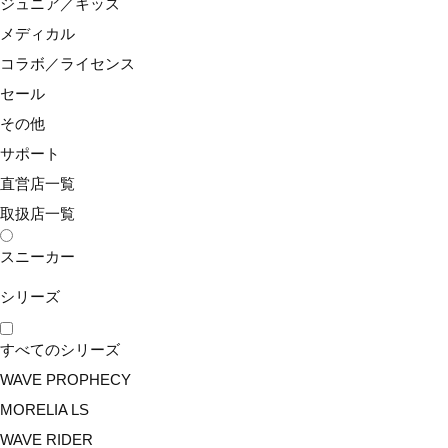
ジュニア／キッズ
メディカル
¥484
(税込)
コラボ／ライセンス
63JYA304
品番：
セール
その他
ミズノ史上、最高のグリップ性を持った厚さ0.7mm耐久
モデル。
サポート
直営店一覧
数量
取扱店一覧
スニーカー
シリーズ
カートに入れる
すべてのシリーズ
WAVE PROPHECY
再入荷案内
MORELIA LS
WAVE RIDER