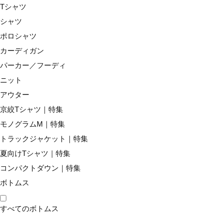
Tシャツ
2023年秋冬
シャツ
ミズノ史上最高のグリップ性能を備えた
ポロシャツ
グリップテープ「ガチ」シリーズデビュ
カーディガン
ー！
パーカー／フーディ
ニット
プレーをし始めるときのかわいた手、プレーして汗をか
アウター
いた手、どのような状態でも滑りにくい、ミズノ史上最
京絞Tシャツ｜特集
高のグリップ性を誇るグリップテープ。種類はベーシッ
モノグラムM｜特集
クな厚さ0.6㎜のウエットタイプとしっかり握りこめて
トラックジャケット｜特集
耐久性もある厚さ0.7mmの耐久タイプになります。
夏向けTシャツ｜特集
コンパクトダウン｜特集
ボトムス
すべてのボトムス