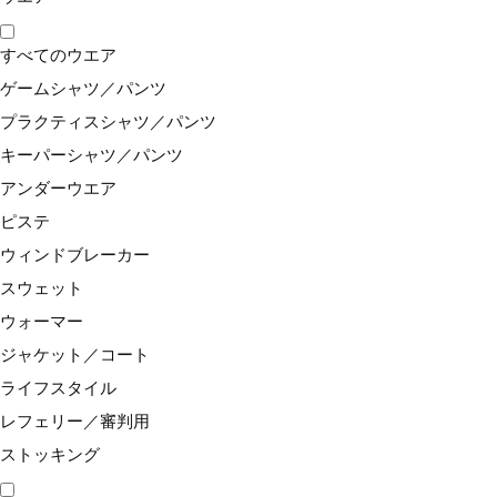
関連カテゴリ
すべてのウエア
ゲームシャツ／パンツ
スポーツから探す
バドミントン
ラケット
グリップ
プラクティスシャツ／パンツ
スポーツから探す
バドミントン
グリップ
キーパーシャツ／パンツ
スポーツから探す
テニス／ソフトテニス
グリップ
アンダーウエア
ピステ
ウィンドブレーカー
閲覧履歴
スウェット
ウォーマー
ジャケット／コート
ライフスタイル
レフェリー／審判用
ストッキング