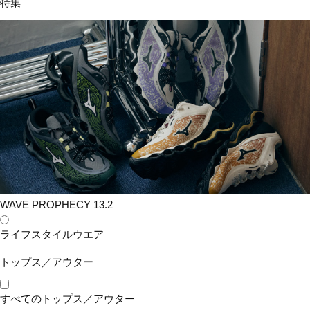
特集
24：ターコイズ
35：グリーン
45：イエロー
54：オレンジ
62：レッド
64：ピンク
レビュー
★
4 (3件)
素材
PRODUCT
ポリウレタン、ポリエステル
WAVE PROPHECY 13.2
原産国
ライフスタイルウエア
日本製
トップス／アウター
発売シーズン
すべてのトップス／アウター