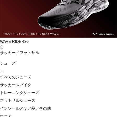
#メンズ アクセサリー
#アクセサリー ウィメンズ
#アクセサリー 日
おすすめ商品
WAVE RIDER30
サッカー／フットサル
シューズ
ガチグリップ耐久
ガチグリップ(耐久
ガチグリップ耐久
タイプ (ラケットス
タイプ／3本入り／
タイプ (3本入り／
すべてのシューズ
ポーツ)
ラケットスポーツ)
ラケットスポーツ)
サッカースパイク
￥495
￥1,232
￥1,375
品番:
63JYA604
品番:
63JYA305
品番:
63JYA605
トレーニングシューズ
フットサルシューズ
インソール／ケア品／その他
ウエア