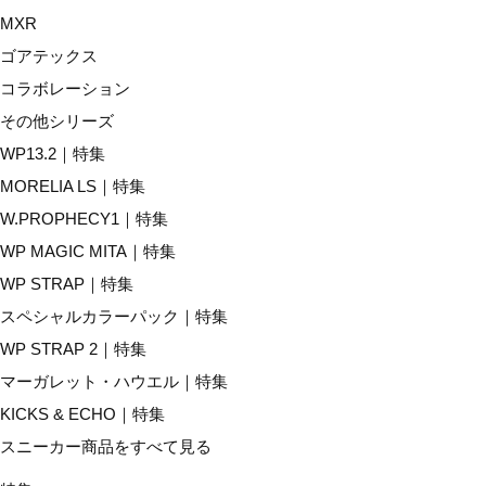
商品のお問合わせ
MXR
ゴアテックス
コラボレーション
商品説明
その他シリーズ
■耐久タイプ
WP13.2｜特集
■1本入り
MORELIA LS｜特集
W.PROPHECY1｜特集
サイズ
WP MAGIC MITA｜特集
WP STRAP｜特集
厚み0.7×幅25×長さ1200mm
スペシャルカラーパック｜特集
WP STRAP 2｜特集
カラー
マーガレット・ハウエル｜特集
KICKS & ECHO｜特集
01：ホワイト
スニーカー商品をすべて見る
09：ブラック
21：ライトブルー