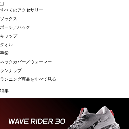
※アンケート調査:2019年8月インターハイ、全国中学大会の
すべてのアクセサリー
公式大会で合計217名の回答 ※効果・効能、感じ方には個
ソックス
人差があります。
ポーチ／バッグ
キャップ
「ガチ」シリーズは様々なユーザーが巻
タオル
きやすい形状を目指しました。
手袋
ネックカバー／ウォーマー
巻き始めのしわのよりにくさを追求したテーパー形状と
ランナップ
幅25㎜、厚めに巻き重ねても長さがたりないことの無い
ランニング商品をすべて見る
よう配慮した長さ1,200㎜を採用しています。
特集
関連タグ