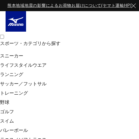
熊本地域地震の影響によるお荷物お届けについて(ヤマト運輸HP)
スポーツ・カテゴリから探す
10時まで当日出荷
スニーカー
ガチグリップ(耐久タイプ／ラケットスポ
ライフスタイルウエア
ーツ)
ランニング
★★★★
4
(3件)
ユニセックス
サッカー／フットサル
トレーニング
野球
ゴルフ
スイム
バレーボール