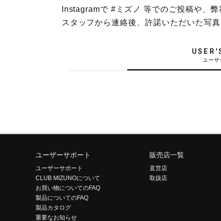
Instagramで #ミズノ 等でのご投
テニス／ソフトテニス
スタッフから連絡後、許諾いただいた写真
バドミントン
陸上競技
USER'
卓球
ソフトボール
柔道
ウィンタースポーツ
ワーキング
ウォーキングシューズ
ユーザーサポート
販売店一覧
ユーザーサポート
直営店
ライフスタイルグッズ
CLUB MIZUNOについて
取扱店
お買い物についてのFAQ
インナー
製品についてのFAQ
寝具／ミズノスリープ
製品カタログ
重要なお知らせ