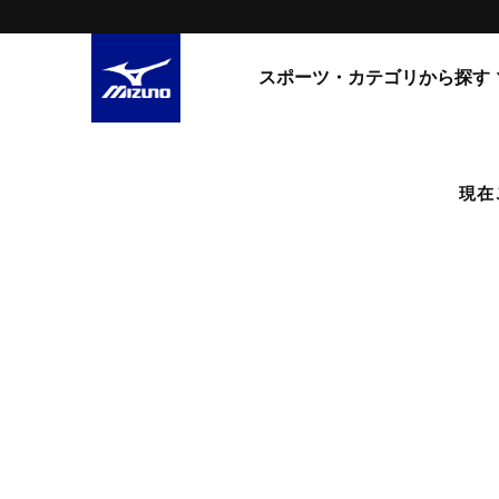
スポーツ・カテゴリから探す
スニーカー
スニーカ
現在
ライフスタイルウエア
すべてのシリーズ
ランニング
WAVE PROPHECY
MORELIA LS
サッカー／フットサル
WAVE RIDER
トレーニング
MXR
ゴアテックス
野球
コラボレーション
その他シリーズ
ゴルフ
スイム
スニーカー商品をすべて見る
バレーボール