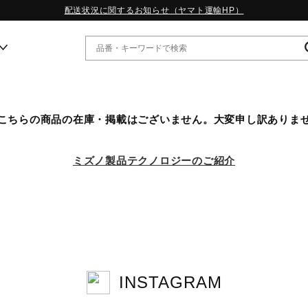
配送状況に関するお知らせ（ヤマト運輸HP）
ー
こちらの商品の在庫・掲載はございません。大変申し訳ありま
WP13.2｜特集
MORELIA LS｜特集
ミズノ製品テクノロジーのご紹介
W.PROPHECY1｜特集
WP MAGIC MITA｜特集
WP STRAP｜特集
スペシャルカラーパック｜特集
WP STRAP 2｜特集
マーガレット・ハウエル｜特集
KICKS & ECHO｜特集
INSTAGRAM