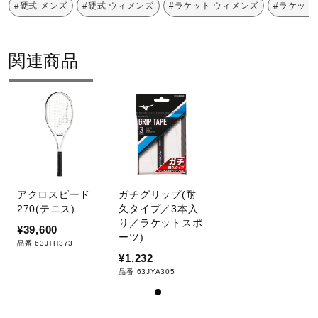
#硬式 メンズ
#硬式 ウィメンズ
#ラケット ウィメンズ
#ラケット
関連商品
アクロスピード
ガチグリップ(耐
270(テニス)
久タイプ／3本入
り／ラケットスポ
¥39,600
ーツ)
品番 63JTH373
¥1,232
品番 63JYA305