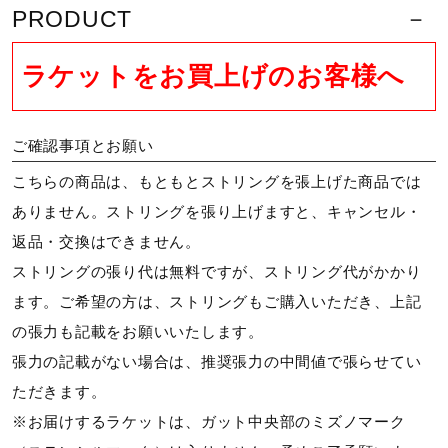
PRODUCT
素材
ラケットをお買上げのお客様へ
グラファイト（ソリッドカーボンコンセプト）、グラス、
VAポリマー
ご確認事項とお願い
原産国
こちらの商品は、もともとストリングを張上げた商品では
ありません。ストリングを張り上げますと、キャンセル・
中国製
返品・交換はできません。
ストリングの張り代は無料ですが、ストリング代がかかり
フェイス面積
ます。ご希望の方は、ストリングもご購入いただき、上記
100inch2
の張力も記載をお願いいたします。
張力の記載がない場合は、推奨張力の中間値で張らせてい
質量
ただきます。
※お届けするラケットは、ガット中央部のミズノマーク
（平均）約285g