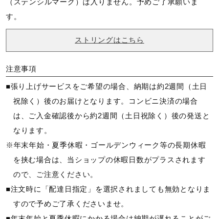
（ステンシルマーク）は入りません。予めご了承願いま
す。
全長
ストリングはこちら
27インチ
注意事項
ラケットスペック情報
■張り上げサービスをご希望の場合、納期は約2週間（土日
推奨張力：45～60ポンド
祝除く）後のお届けとなります。コンビニ決済の場合
ストリングパターン：縦16本×横19本
は、ご入金確認後から約2週間（土日祝除く）後の発送と
側面厚／TOP：24mm、MIDDLE：26mm、SHAFT：
なります。
21mm
※年末年始・夏季休暇・ゴールデンウィーク等の長期休暇
を挟む場合は、当ショップの休暇日数がプラスされます
バランス
ので、ご注意ください。
（平均）約320mm
■注文時に「配達日指定」を選択されましても無効となりま
すので予めご了承くださいませ。
製品内容
■年末年始と夏季休暇にかかる場合は納期が遅れることがご