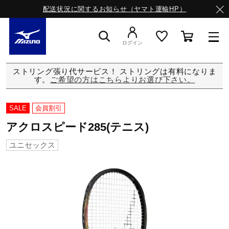
配送状況に関するお知らせ（ヤマト運輸HP）
ログイン
ストリング張り代サービス！ ストリングは有料になりま
スニーカー
す。
ご希望の方はこちらよりお選び下さい。
SALE
会員割引
ライフスタイルウエア
アクロスピード285(テニス)
ユニセックス
ランニング
サッカー／フットサル
トレーニング