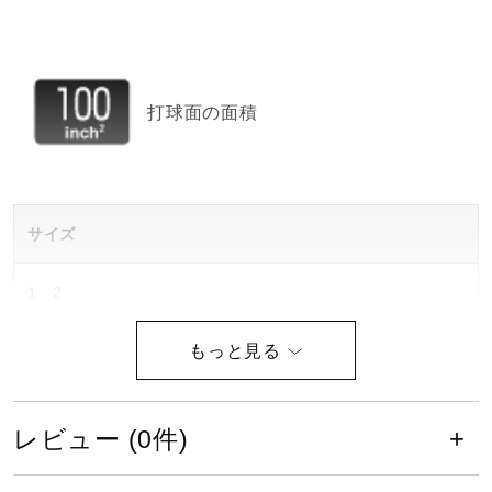
サポート
直営店一覧
打球面の面積
取扱店一覧
サイズ
1、2
■
ラケットサイズについて
カラー
レビュー (0件)
01：クールホワイト
09：ブラック×バーン