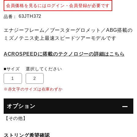
会員価格を見るにはログイン・会員登録が必要です
陸上競技
63JTH372
品番：
エナジーフレーム／ブースターグロメット／ABG搭載の
卓球
ミズノテニス史上最速スピードツアーモデルです
ACROSPEEDに搭載のテクノロジーの詳細はこちら
ソフトボール
■サイズ
選択してください
1
2
柔道
※赤文字のサイズは在庫わずか
ウィンタースポーツ
オプション
【その他】
ワーキング
ストリング希望確認