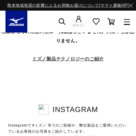
熊本地域地震の影響によるお荷物お届けについて(ヤマト運輸HP)
ログイン
現在こちらの商品の在庫・掲載はございません。大変申し訳あ
りません。
スニーカー
ミズノ製品テクノロジーのご紹介
ライフスタイルウエア
ランニング
INSTAGRAM
サッカー／フットサル
Instagramで #ミズノ 等でのご投稿や、弊社製品をご愛用いただい
トレーニング
ているお客様のお写真をご紹介しています。