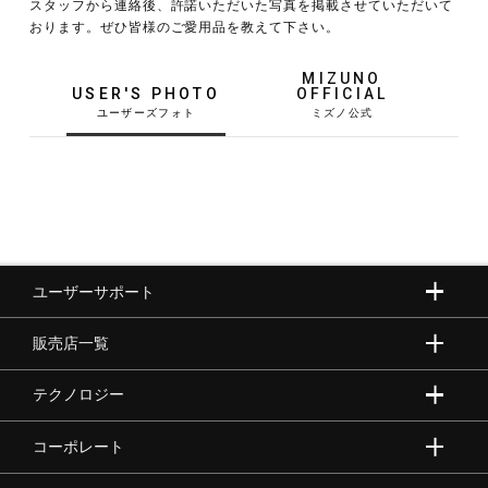
スタッフから連絡後、許諾いただいた写真を掲載させていただいて
おります。ぜひ皆様のご愛用品を教えて下さい。
野球
MIZUNO
USER'S PHOTO
OFFICIAL
ゴルフ
スイム
ユーザーサポート
バレーボール
販売店一覧
テニス／ソフトテニス
テクノロジー
コーポレート
バドミントン