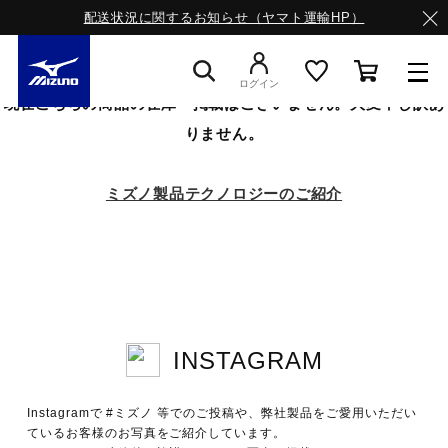
配送状況に関するお知らせ（ヤマト運輸HP）
ログイン
現在こちらの商品の在庫・掲載はございません。大変申し訳あ
りません。
スニーカー
ミズノ製品テクノロジーのご紹介
ライフスタイルウエア
ランニング
INSTAGRAM
サッカー／フットサル
Instagramで #ミズノ 等でのご投稿や、弊社製品をご愛用いただい
トレーニング
ているお客様のお写真をご紹介しています。