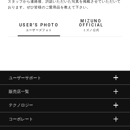
スタッフから連絡後、許諾いただいた写真を掲載させていただいて
おります。ぜひ皆様のご愛用品を教えて下さい。
野球
MIZUNO
USER'S PHOTO
OFFICIAL
ゴルフ
スイム
ユーザーサポート
バレーボール
販売店一覧
テニス／ソフトテニス
テクノロジー
コーポレート
バドミントン