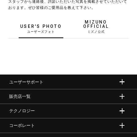
スタッフから連絡後、許諾いただいた写真を掲載させていただいて
おります。ぜひ皆様のご愛用品を教えて下さい。
野球
MIZUNO
USER'S PHOTO
OFFICIAL
ゴルフ
スイム
ユーザーサポート
バレーボール
販売店一覧
テニス／ソフトテニス
テクノロジー
コーポレート
バドミントン