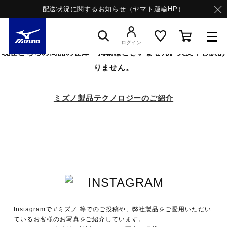
配送状況に関するお知らせ（ヤマト運輸HP）
ログイン
現在こちらの商品の在庫・掲載はございません。大変申し訳あ
りません。
スニーカー
ミズノ製品テクノロジーのご紹介
ライフスタイルウエア
ランニング
INSTAGRAM
サッカー／フットサル
Instagramで #ミズノ 等でのご投稿や、弊社製品をご愛用いただい
トレーニング
ているお客様のお写真をご紹介しています。