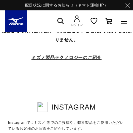
配送状況に関するお知らせ（ヤマト運輸HP）
ログイン
現在こちらの商品の在庫・掲載はございません。大変申し訳あ
りません。
スニーカー
ミズノ製品テクノロジーのご紹介
ライフスタイルウエア
ランニング
INSTAGRAM
サッカー／フットサル
Instagramで #ミズノ 等でのご投稿や、弊社製品をご愛用いただい
トレーニング
ているお客様のお写真をご紹介しています。