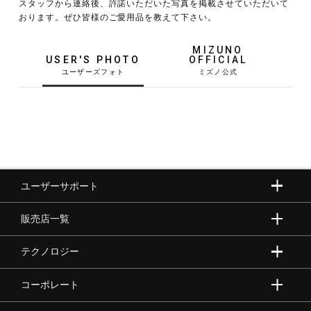
スタッフから連絡後、許諾いただいた写真を掲載させていただいて
おります。ぜひ皆様のご愛用品を教えて下さい。
野球
MIZUNO
USER'S PHOTO
OFFICIAL
ゴルフ
スイム
ユーザーサポート
バレーボール
販売店一覧
テニス／ソフトテニス
テクノロジー
コーポレート
バドミントン