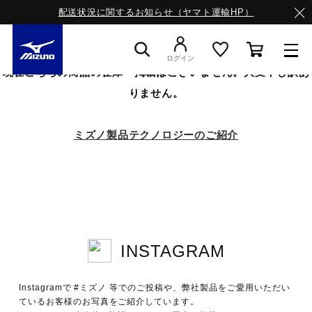
配送状況に関するお知らせ（ヤマト運輸HP）
ログイン
現在こちらの商品の在庫・掲載はございません。大変申し訳あ
りません。
スニーカー
ミズノ製品テクノロジーのご紹介
ライフスタイルウエア
ランニング
INSTAGRAM
サッカー／フットサル
Instagramで #ミズノ 等でのご投稿や、弊社製品をご愛用いただい
トレーニング
ているお客様のお写真をご紹介しています。