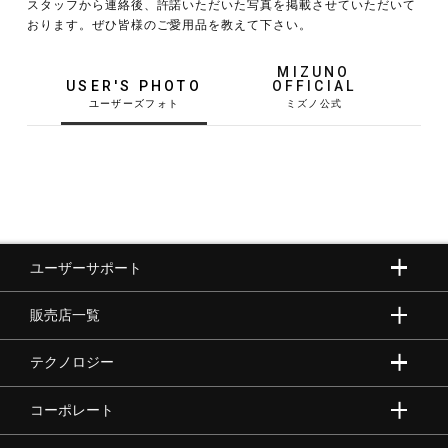
スタッフから連絡後、許諾いただいた写真を掲載させていただいて
おります。ぜひ皆様のご愛用品を教えて下さい。
野球
MIZUNO
USER'S PHOTO
OFFICIAL
ゴルフ
スイム
ユーザーサポート
バレーボール
販売店一覧
テニス／ソフトテニス
テクノロジー
コーポレート
バドミントン