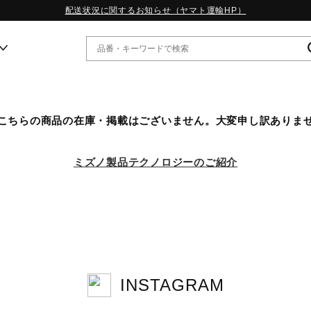
配送状況に関するお知らせ（ヤマト運輸HP）
ー
こちらの商品の在庫・掲載はございません。大変申し訳ありま
WP13.2｜特集
MORELIA LS｜特集
ミズノ製品テクノロジーのご紹介
W.PROPHECY1｜特集
WP MAGIC MITA｜特集
WP STRAP｜特集
スペシャルカラーパック｜特集
WP STRAP 2｜特集
マーガレット・ハウエル｜特集
KICKS & ECHO｜特集
INSTAGRAM