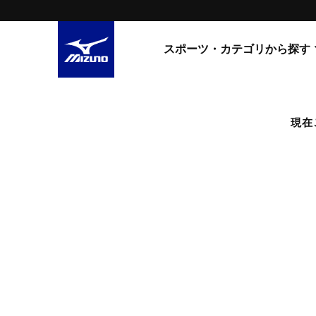
スポーツ・カテゴリから探す
スニーカー
スニーカ
現在
ライフスタイルウエア
すべてのシリーズ
ランニング
WAVE PROPHECY
MORELIA LS
サッカー／フットサル
WAVE RIDER
トレーニング
MXR
ゴアテックス
野球
コラボレーション
その他シリーズ
ゴルフ
スイム
スニーカー商品をすべて見る
バレーボール