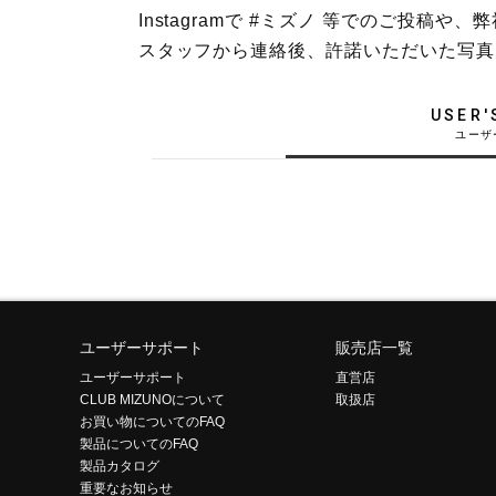
Instagramで #ミズノ 等でのご投
テニス／ソフトテニス
スタッフから連絡後、許諾いただいた写真
バドミントン
陸上競技
USER'
卓球
ソフトボール
柔道
ウィンタースポーツ
ワーキング
ウォーキングシューズ
ユーザーサポート
販売店一覧
ユーザーサポート
直営店
ライフスタイルグッズ
CLUB MIZUNOについて
取扱店
お買い物についてのFAQ
インナー
製品についてのFAQ
寝具／ミズノスリープ
製品カタログ
重要なお知らせ