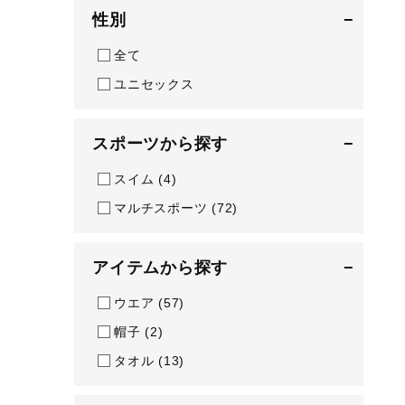
性別
−
テニス／ソフトテニス
全て
バドミントン
ユニセックス
陸上競技
卓球
スポーツから探す
−
ソフトボール
スイム
(4)
柔道
マルチスポーツ
(72)
ウィンタースポーツ
ワーキング
アイテムから探す
−
ウォーキングシューズ
ウエア
(57)
ライフスタイルグッズ
帽子
(2)
インナー
タオル
(13)
寝具／ミズノスリープ