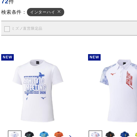
72
件
検索条件：
インターハイ
ミズノ直営限定品
NEW
NEW