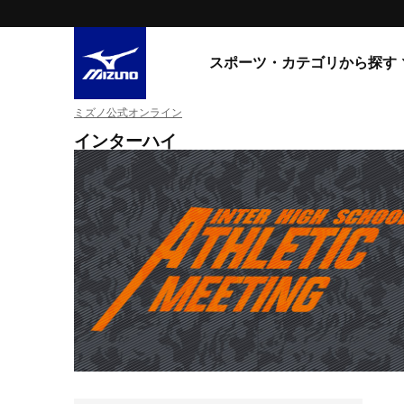
スポーツ・カテゴリから探す
ミズノ公式オンライン
スニーカー
スニーカ
インターハイ
ライフスタイルウエア
すべてのシリーズ
ランニング
WAVE PROPHECY
MORELIA LS
サッカー／フットサル
WAVE RIDER
トレーニング
MXR
ゴアテックス
野球
コラボレーション
その他シリーズ
ゴルフ
スイム
スニーカー商品をすべて見る
バレーボール