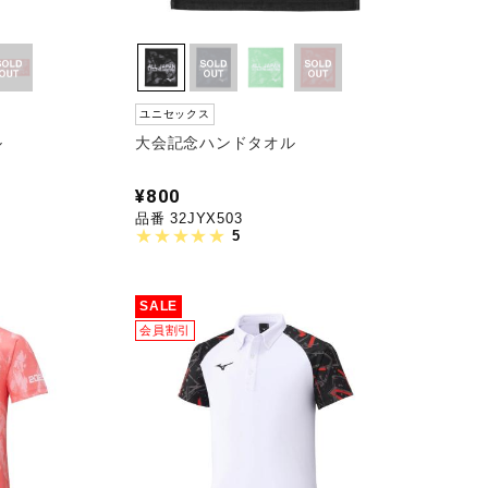
ユニセックス
ル
大会記念ハンドタオル
¥800
品番 32JYX503
5
SALE
会員割引