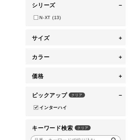
アウトドア／レイン
シリーズ
−
サポーター
N-XT
(13)
健康／エクササイズ
ジュニア／キッズ
サイズ
+
メディカル
カラー
+
コラボ／ライセンス
セール
価格
+
その他
ピックアップ
−
クリア
インターハイ
キーワード検索
クリア