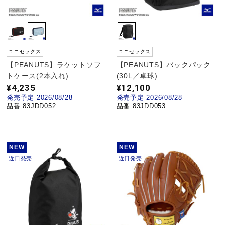
陸上競技
ユニセックス
ユニセックス
卓球
【PEANUTS】ラケットソフ
【PEANUTS】バックパック
トケース(2本入れ)
(30L／卓球)
¥4,235
¥12,100
ソフトボール
発売予定 2026/08/28
発売予定 2026/08/28
品番 83JDD052
品番 83JDD053
柔道
NEW
NEW
近日発売
近日発売
ウィンタースポーツ
ワーキング