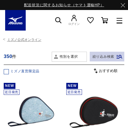
配送状況に関するお知らせ（ヤマト運輸HP）
ログイン
ミズノ公式オンライン
スニーカー
350
件
性別を選択
絞り込み検索
ライフスタイルウエア
ミズノ直営限定品
ランニング
NEW
NEW
近日発売
近日発売
サッカー／フットサル
トレーニング