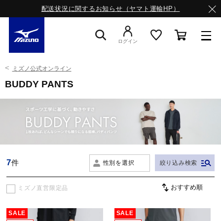
配送状況に関するお知らせ（ヤマト運輸HP）
ログイン
ミズノ公式オンライン
スニーカー
BUDDY PANTS
ライフスタイルウエア
ランニング
7
件
性別を選択
絞り込み検索
サッカー／フットサル
ミズノ直営限定品
トレーニング
SALE
SALE