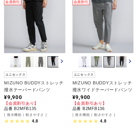
会員割引
会員割引
野球
ゴルフ
スイム
ユニセックス
ユニセックス
MIZUNO BUDDYストレッチ
MIZUNO BUDDYストレッチ
バレーボール
撥水テーパードパンツ
撥水ワイドテーパードパンツ
¥9,900
¥9,900
【会員割引あり】
【会員割引あり】
品番 B2MFB135
品番 B2MFB136
テニス／ソフトテニス
撥水機能
動きやすさ
撥水機能
動きやすさ
4.8
4.8
バドミントン