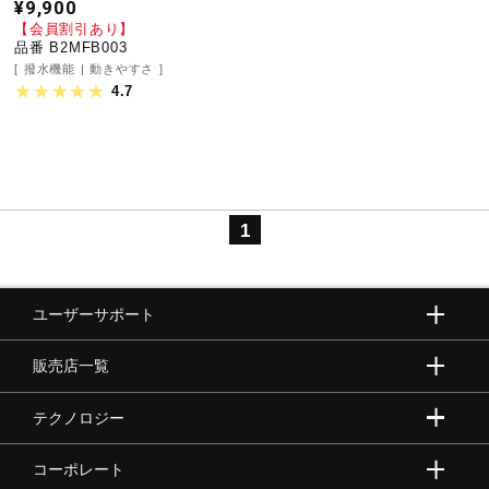
¥9,900
サポート
【会員割引あり】
品番 B2MFB003
撥水機能
動きやすさ
直営店一覧
4.7
取扱店一覧
1
ユーザーサポート
販売店一覧
テクノロジー
コーポレート