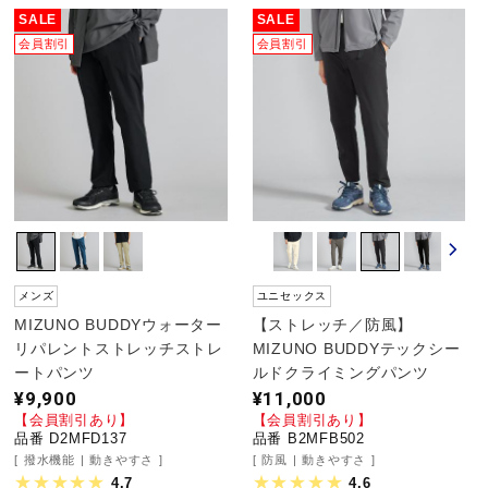
SALE
SALE
会員割引
会員割引
陸上競技
卓球
ソフトボール
柔道
メンズ
ユニセックス
MIZUNO BUDDYウォーター
【ストレッチ／防風】
リパレントストレッチストレ
MIZUNO BUDDYテックシー
ウィンタースポーツ
ートパンツ
ルドクライミングパンツ
¥9,900
¥11,000
【会員割引あり】
【会員割引あり】
品番 D2MFD137
品番 B2MFB502
ワーキング
撥水機能
動きやすさ
防風
動きやすさ
4.7
4.6