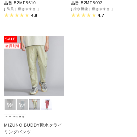
品番 B2MFB510
品番 B2MFB002
健康／エクササイズ
防風
動きやすさ
撥水機能
動きやすさ
4.8
4.7
ジュニア／キッズ
SALE
会員割引
メディカル
コラボ／ライセンス
セール
ユニセックス
その他
MIZUNO BUDDY撥水クライ
ミングパンツ