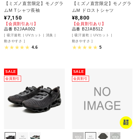
サポート
【ミズノ直営限定】モノグラ
【ミズノ直営限定】モノグラ
ムM Tシャツ長袖
ムM ドロストシャツ
¥7,150
¥8,800
【会員割引あり】
【会員割引あり】
直営店一覧
品番 B2JAA002
品番 B2JAB512
吸汗速乾
UVカット
消臭
吸汗速乾
UVカット
動きやすさ
動きやすさ
4.6
5
取扱店一覧
SALE
SALE
会員割引
会員割引
直営
限定