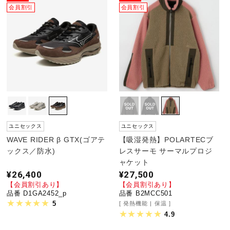
会員割引
会員割引
ユニセックス
ユニセックス
WAVE RIDER β GTX(ゴアテ
【吸湿発熱】POLARTECブ
ックス／防水)
レスサーモ サーマルプロジ
ャケット
¥26,400
¥27,500
【会員割引あり】
【会員割引あり】
品番 D1GA2452_p
品番 B2MCC501
5
発熱機能
保温
4.9