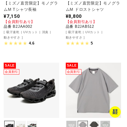
サポート
【ミズノ直営限定】モノグラ
【ミズノ直営限定】モノグラ
ムM Tシャツ長袖
ムM ドロストシャツ
¥7,150
¥8,800
【会員割引あり】
【会員割引あり】
直営店一覧
品番 B2JAA002
品番 B2JAB512
吸汗速乾
UVカット
消臭
吸汗速乾
UVカット
動きやすさ
動きやすさ
4.6
5
取扱店一覧
SALE
SALE
会員割引
会員割引
直営
限定