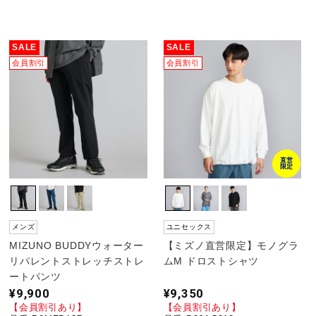
陸上競技
SALE
SALE
会員割引
会員割引
卓球
ソフトボール
直営
限定
柔道
メンズ
ユニセックス
ウィンタースポーツ
MIZUNO BUDDYウォーター
【ミズノ直営限定】モノグラ
リパレントストレッチストレ
ムM ドロストシャツ
ートパンツ
ワーキング
¥9,900
¥9,350
【会員割引あり】
【会員割引あり】