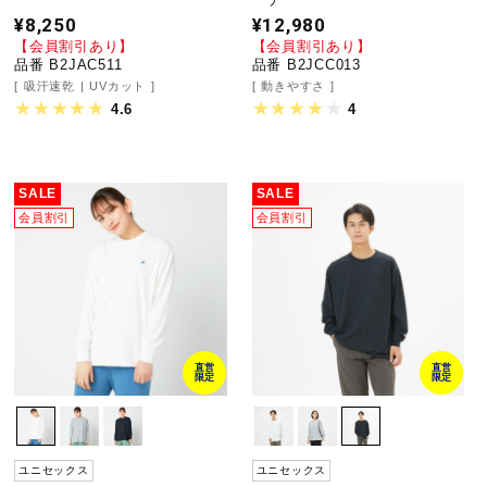
¥8,250
¥12,980
健康／エクササイズ
【会員割引あり】
【会員割引あり】
品番 B2JAC511
品番 B2JCC013
吸汗速乾
UVカット
動きやすさ
ジュニア／キッズ
4.6
4
メディカル
SALE
SALE
会員割引
会員割引
コラボ／ライセンス
セール
直営
直営
限定
限定
その他
ユニセックス
ユニセックス