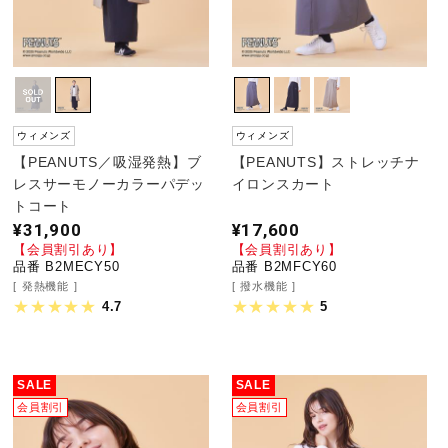
ウィメンズ
ウィメンズ
【PEANUTS／吸湿発熱】ブ
【PEANUTS】ストレッチナ
レスサーモノーカラーパデッ
イロンスカート
トコート
¥31,900
¥17,600
【会員割引あり】
【会員割引あり】
品番 B2MECY50
品番 B2MFCY60
発熱機能
撥水機能
4.7
5
SALE
SALE
会員割引
会員割引