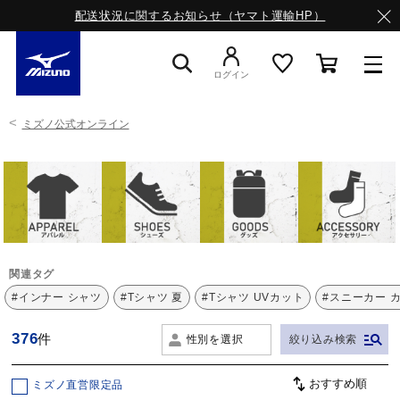
配送状況に関するお知らせ（ヤマト運輸HP）
ログイン
ミズノ公式オンライン
スニーカー
ライフスタイルウエア
ランニング
関連タグ
#インナー シャツ
#Tシャツ 夏
#Tシャツ UVカット
#スニーカー 
サッカー／フットサル
376
件
性別を選択
絞り込み検索
ミズノ直営限定品
トレーニング