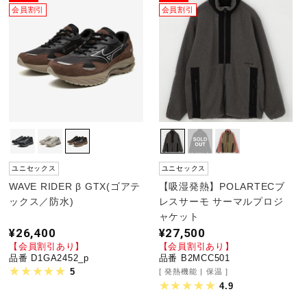
会員割引
会員割引
ユニセックス
ユニセックス
WAVE RIDER β GTX(ゴアテ
【吸湿発熱】POLARTECブ
ックス／防水)
レスサーモ サーマルプロジ
ャケット
¥26,400
¥27,500
【会員割引あり】
【会員割引あり】
品番 D1GA2452_p
品番 B2MCC501
5
発熱機能
保温
4.9