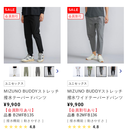
SALE
SALE
野球
会員割引
会員割引
ゴルフ
スイム
バレーボール
ユニセックス
ユニセックス
MIZUNO BUDDYストレッチ
MIZUNO BUDDYストレッチ
撥水テーパードパンツ
撥水ワイドテーパードパンツ
テニス／ソフトテニス
¥9,900
¥9,900
【会員割引あり】
【会員割引あり】
品番 B2MFB135
品番 B2MFB136
撥水機能
動きやすさ
撥水機能
動きやすさ
バドミントン
4.8
4.8