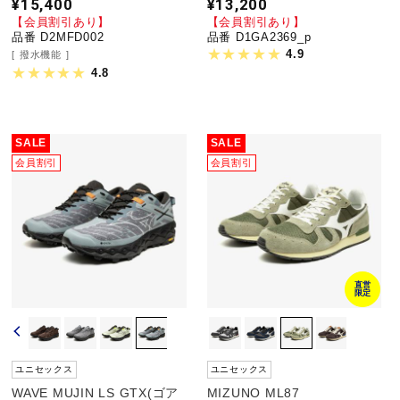
¥15,400
¥13,200
【会員割引あり】
【会員割引あり】
品番 D2MFD002
品番 D1GA2369_p
4.9
撥水機能
4.8
SALE
SALE
会員割引
会員割引
直営
限定
ユニセックス
ユニセックス
WAVE MUJIN LS GTX(ゴア
MIZUNO ML87