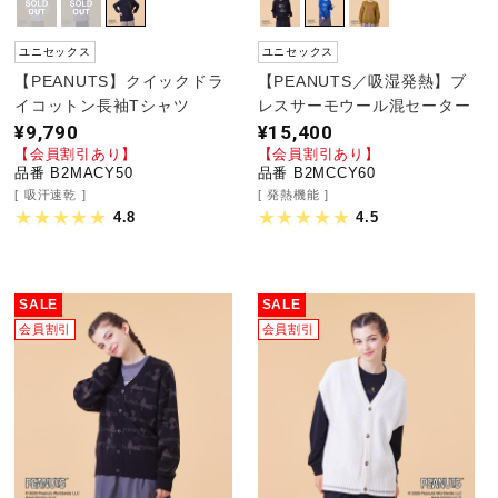
ユニセックス
ユニセックス
【PEANUTS】クイックドラ
【PEANUTS／吸湿発熱】ブ
イコットン長袖Tシャツ
レスサーモウール混セーター
¥9,790
¥15,400
【会員割引あり】
【会員割引あり】
品番 B2MACY50
品番 B2MCCY60
吸汗速乾
発熱機能
4.8
4.5
SALE
SALE
会員割引
会員割引