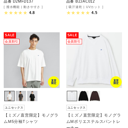
品番 D2MFD137
品番 B2JAC012
撥水機能
動きやすさ
吸汗速乾
UVカット
ウォーキングシューズ
4.8
4.5
ライフスタイルグッズ
SALE
SALE
会員割引
会員割引
インナー
寝具／ミズノスリープ
直営
直営
限定
限定
アウトドア／レイン
ユニセックス
ユニセックス
サポーター
【ミズノ直営限定】モノグラ
【ミズノ直営限定】モノグラ
ムM5分袖Tシャツ
ムMポリエステルスパントレ
ーナー