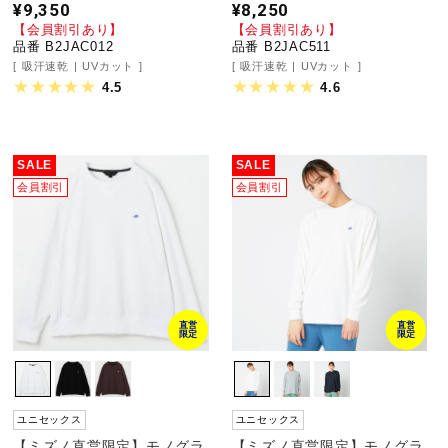
¥9,350
¥8,250
健康／エクササイズ
【会員割引あり】
【会員割引あり】
品番 B2JAC012
品番 B2JAC511
吸汗速乾
UVカット
吸汗速乾
UVカット
4.5
4.6
ジュニア／キッズ
SALE
SALE
メディカル
会員割引
会員割引
コラボ／ライセンス
セール
直営
直営
限定
限定
その他
ユニセックス
ユニセックス
【ミズノ直営限定】モノグラ
【ミズノ直営限定】モノグラ