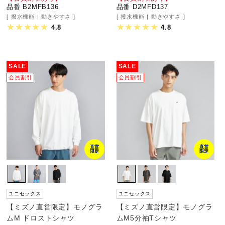
品番 B2MFB136
品番 D2MFD137
ウォーキングシューズ
撥水機能
動きやすさ
撥水機能
動きやすさ
4.8
4.8
ライフスタイルグッズ
SALE
SALE
会員割引
会員割引
インナー
寝具／ミズノスリープ
直営
直営
限定
限定
アウトドア／レイン
ユニセックス
ユニセックス
サポーター
【ミズノ直営限定】モノグラ
【ミズノ直営限定】モノグラ
ムM ドロストシャツ
ムM5分袖Tシャツ