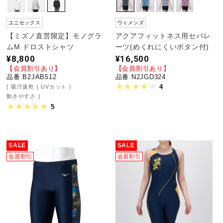
ユニセックス
ウィメンズ
【ミズノ直営限定】モノグラ
アクアフィットネス用セパレ
ムM ドロストシャツ
ーツ(めくれにくいボタン付)
¥8,800
¥16,500
【会員割引あり】
【会員割引あり】
品番 B2JAB512
品番 N2JGD324
4
吸汗速乾
UVカット
動きやすさ
5
SALE
SALE
会員割引
会員割引