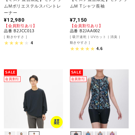
サポート
ムMポリエステルスパントレ
ムM Tシャツ長袖
ーナー
¥12,980
¥7,150
直営店一覧
【会員割引あり】
【会員割引あり】
品番 B2JCC013
品番 B2JAA002
動きやすさ
吸汗速乾
UVカット
消臭
動きやすさ
4
取扱店一覧
4.6
SALE
SALE
会員割引
会員割引
直営
限定