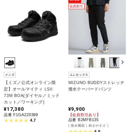
会員割引
野球
ゴルフ
スイム
メンズ
ユニセックス
バレーボール
【ミズノ公式オンライン限
MIZUNO BUDDYストレッチ
定】オールマイティ LSII
撥水テーパードパンツ
73M BOA(ダイヤル／ミッド
カット／ワーキング)
テニス／ソフトテニス
¥17,380
¥9,900
品番 F1GA220399
【会員割引あり】
品番 B2MFB135
4.7
バドミントン
撥水機能
動きやすさ
4.8