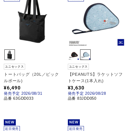
陸上競技
卓球
ソフトボール
ユニセックス
ユニセックス
トートバッグ（20L／ピック
【PEANUTS】ラケットソフ
柔道
ルボール)
トケース(1本入れ)
¥6,490
¥3,630
発売予定 2026/08/31
発売予定 2026/08/28
ウィンタースポーツ
品番 63GDD033
品番 83JDD050
ワーキング
NEW
NEW
近日発売
近日発売