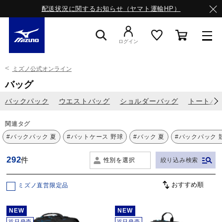
配送状況に関するお知らせ（ヤマト運輸HP）
ログイン
ミズノ公式オンライン
スニーカー
バッグ
バックパック
ウエストバッグ
ショルダーバッグ
トートバ
ライフスタイルウエア
関連タグ
#バックパック 夏
#バットケース 野球
#バック 夏
#バックパック 
ランニング
292
件
性別を選択
絞り込み検索
サッカー／フットサル
ミズノ直営限定品
NEW
NEW
トレーニング
近日発売
近日発売