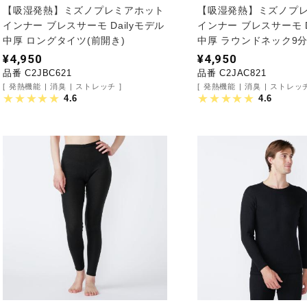
【吸湿発熱】ミズノプレミアホット
【吸湿発熱】ミズノプ
インナー ブレスサーモ Dailyモデル
インナー ブレスサーモ D
中厚 ロングタイツ(前開き)
中厚 ラウンドネック9
¥4,950
¥4,950
品番 C2JBC621
品番 C2JAC821
発熱機能
消臭
ストレッチ
発熱機能
消臭
ストレッ
4.6
4.6