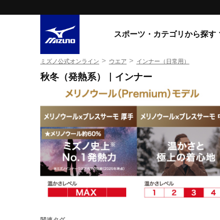
スポーツ・カテゴリから探す
>
>
ミズノ公式オンライン
ウエア
インナー（日常用）
スニーカー
スニーカ
秋冬（発熱系）｜インナー
ライフスタイルウエア
すべてのシリーズ
ランニング
WAVE PROPHECY
MORELIA LS
サッカー／フットサル
WAVE RIDER
トレーニング
MXR
ゴアテックス
野球
コラボレーション
その他シリーズ
ゴルフ
スイム
スニーカー商品をすべて見る
バレーボール
関連タグ