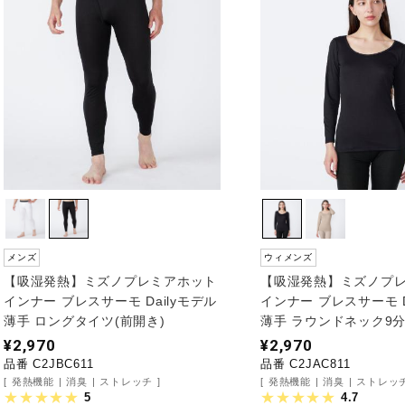
メンズ
ウィメンズ
【吸湿発熱】ミズノプレミアホット
【吸湿発熱】ミズノプ
インナー ブレスサーモ Dailyモデル
インナー ブレスサーモ D
薄手 ロングタイツ(前開き)
薄手 ラウンドネック9
¥2,970
¥2,970
品番 C2JBC611
品番 C2JAC811
発熱機能
消臭
ストレッチ
発熱機能
消臭
ストレッ
5
4.7