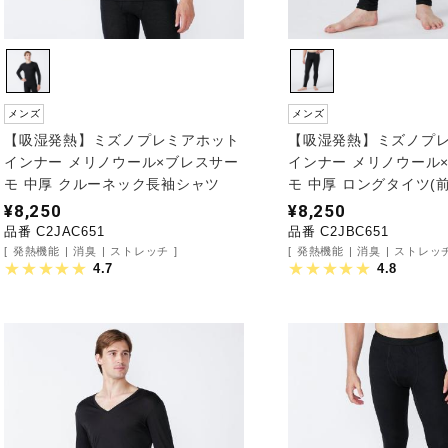
メンズ
メンズ
【吸湿発熱】ミズノプレミアホット
【吸湿発熱】ミズノプ
インナー メリノウール×ブレスサー
インナー メリノウール
モ 中厚 クルーネック長袖シャツ
モ 中厚 ロングタイツ(
¥8,250
¥8,250
品番 C2JAC651
品番 C2JBC651
発熱機能
消臭
ストレッチ
発熱機能
消臭
ストレッ
4.7
4.8