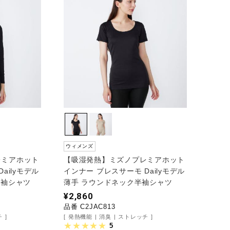
ウィメンズ
レミアホット
【吸湿発熱】ミズノプレミアホット
ailyモデル
インナー ブレスサーモ Dailyモデル
分袖シャツ
薄手 ラウンドネック半袖シャツ
¥2,860
品番 C2JAC813
チ
発熱機能
消臭
ストレッチ
5