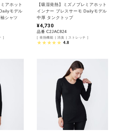
レミアホット
【吸湿発熱】ミズノプレミアホット
ailyモデル
インナー ブレスサーモ Dailyモデル
分袖シャツ
中厚 タンクトップ
¥4,730
品番 C2JAC824
チ
発熱機能
消臭
ストレッチ
4.8