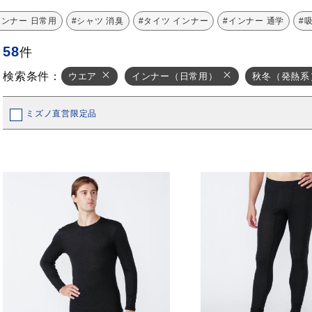
インナー 日常用
#シャツ 消臭
#タイツ インナー
#インナー 通学
#
58
件
検索条件：
ウエア
インナー（日常用）
秋冬（発熱系
ミズノ直営限定品