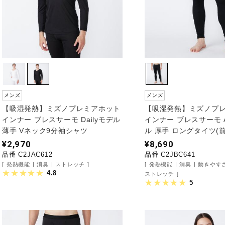
メンズ
メンズ
【吸湿発熱】ミズノプレミアホット
【吸湿発熱】ミズノプ
インナー ブレスサーモ Dailyモデル
インナー ブレスサーモ A
薄手 Vネック9分袖シャツ
ル 厚手 ロングタイツ(
¥2,970
¥8,690
品番 C2JAC612
品番 C2JBC641
発熱機能
消臭
ストレッチ
発熱機能
消臭
動きやす
4.8
ストレッチ
5