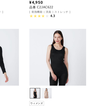
¥4,950
品番 C2JAC622
チ
発熱機能
消臭
ストレッチ
4.3
ウィメンズ