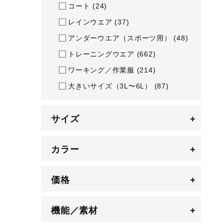
コート
(24)
レインウエア
(37)
アンダーウエア（スポーツ用）
(48)
トレーニングウエア
(662)
ワーキング／作業服
(214)
大きいサイズ（3L〜6L）
(87)
サイズ
+
カラー
+
価格
+
機能／素材
+