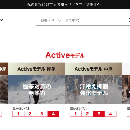
配送状況に関するお知らせ（ヤマト運輸HP）
ー
WP13.2｜特集
MORELIA LS｜特集
W.PROPHECY1｜特集
WP MAGIC MITA｜特集
WP STRAP｜特集
スペシャルカラーパック｜特集
WP STRAP 2｜特集
マーガレット・ハウエル｜特集
KICKS & ECHO｜特集