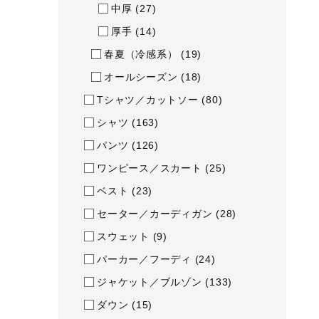
アウトドア／レイン
中厚
(27)
厚手
(14)
サポーター
春夏（冷感系）
(19)
健康／エクササイズ
オールシーズン
(18)
ジュニア／キッズ
Tシャツ／カットソー
(80)
メディカル
シャツ
(163)
コラボ／ライセンス
パンツ
(126)
セール
ワンピース／スカート
(25)
その他
ベスト
(23)
セーター／カーディガン
(28)
スウェット
(9)
パーカー／フーディ
(24)
ジャケット／ブルゾン
(133)
ダウン
(15)