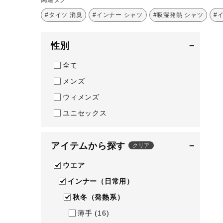
テニス／ソフトテニス
#タイツ 消臭
#インナー シャツ
#吸湿発熱 シャツ
#
バドミントン
性別
−
陸上競技
全て
卓球
メンズ
ソフトボール
ウィメンズ
柔道
ユニセックス
ウィンタースポーツ
ワーキング
アイテムから探す
−
クリア
ウォーキングシューズ
ウエア
ライフスタイルグッズ
インナー（日常用）
インナー
秋冬（発熱系）
寝具／ミズノスリープ
薄手
(16)