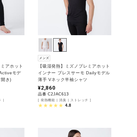
メンズ
レミアホット
【吸湿発熱】ミズノプレミアホット
ctiveモデ
インナー ブレスサーモ Dailyモデル
前開き)
薄手 Vネック半袖シャツ
¥2,860
品番 C2JAC613
さ
発熱機能
消臭
ストレッチ
4.8