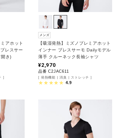
メンズ
レミアホット
【吸湿発熱】ミズノプレミアホット
×ブレスサー
インナー ブレスサーモ Dailyモデル
前開き)
薄手 クルーネック長袖シャツ
¥2,970
品番 C2JAC611
チ
発熱機能
消臭
ストレッチ
4.9