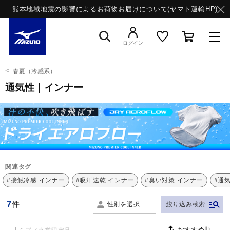
熊本地域地震の影響によるお荷物お届けについて(ヤマト運輸HP)
ログイン
春夏（冷感系）
スニーカー
通気性｜インナー
ライフスタイルウエア
ランニング
関連タグ
#接触冷感 インナー
#吸汗速乾 インナー
#臭い対策 インナー
#通
サッカー／フットサル
7
件
性別を選択
絞り込み検索
トレーニング