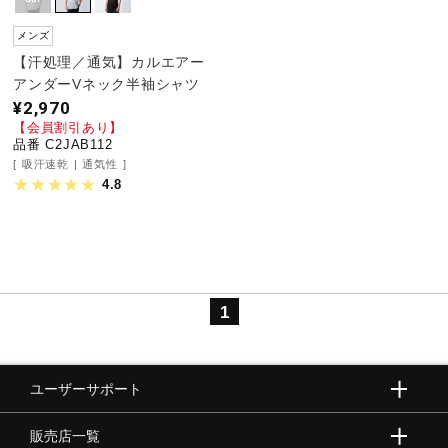
サポート
メンズ
【汗処理／通気】カルエアー
直営店一覧
アンダーVネック半袖シャツ
¥2,970
【会員割引あり】
品番 C2JAB112
取扱店一覧
吸汗速乾
通気性
4.8
1
ユーザーサポート
販売店一覧