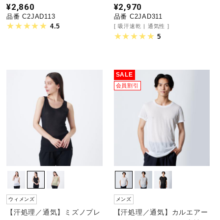
¥2,860
¥2,970
ウォーキングシューズ
品番 C2JAD113
品番 C2JAD311
4.5
吸汗速乾
通気性
5
ライフスタイルグッズ
SALE
会員割引
インナー
寝具／ミズノスリープ
アウトドア／レイン
サポーター
ウィメンズ
メンズ
【汗処理／通気】ミズノプレ
【汗処理／通気】カルエアー