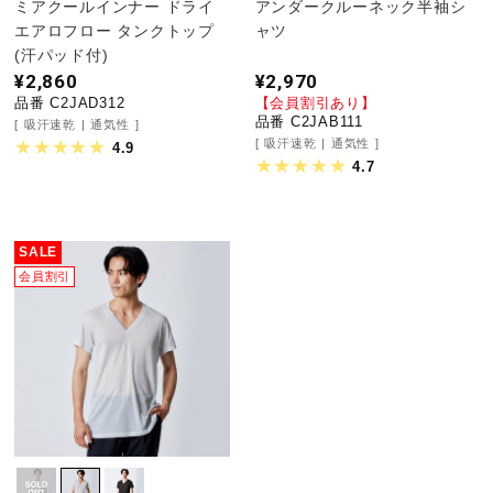
ミアクールインナー ドライ
アンダークルーネック半袖シ
健康／エクササイズ
エアロフロー タンクトップ
ャツ
(汗パッド付)
¥2,860
¥2,970
ジュニア／キッズ
品番 C2JAD312
【会員割引あり】
品番 C2JAB111
吸汗速乾
通気性
吸汗速乾
通気性
4.9
4.7
メディカル
SALE
コラボ／ライセンス
会員割引
セール
その他