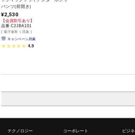
パンツ(前開き)
¥2,530
【会員割引あり】
品番 C2JBA101
吸汗速乾
消臭
キャンペーン対象
4.9
テクノロジー
コーポレート
ビジネ