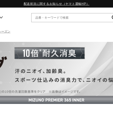
配送状況に関するお知らせ（ヤマト運輸HP）
シーズン
ー
WP13.2｜特集
MORELIA LS｜特集
W.PROPHECY1｜特集
WP MAGIC MITA｜特集
WP STRAP｜特集
スペシャルカラーパック｜特集
WP STRAP 2｜特集
マーガレット・ハウエル｜特集
KICKS & ECHO｜特集