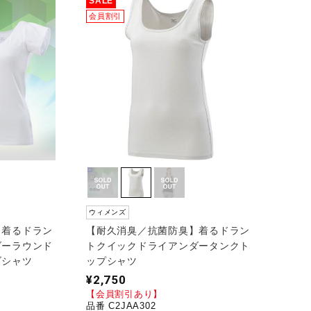
SALE
会員割引
ウィメンズ
】着るドラン
【耐久消臭／抗菌防臭】着るドラン
ダーラウンド
トクイックドライアンダータンクト
ブシャツ
ップシャツ
¥2,750
【会員割引あり】
品番 C2JAA302