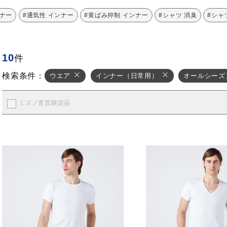
ンナー
#通気性 インナー
#黄ばみ抑制 インナー
#シャツ 消臭
#シャ
10
件
検索条件：
ウエア
インナー（日常用）
オールシーズ
ミズノ直営限定品