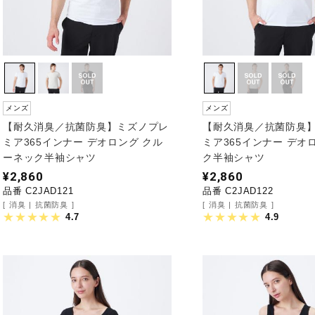
メンズ
メンズ
【耐久消臭／抗菌防臭】ミズノプレ
【耐久消臭／抗菌防臭
ミア365インナー デオロング クル
ミア365インナー デオ
ーネック半袖シャツ
ク半袖シャツ
¥2,860
¥2,860
品番 C2JAD121
品番 C2JAD122
消臭
抗菌防臭
消臭
抗菌防臭
4.7
4.9