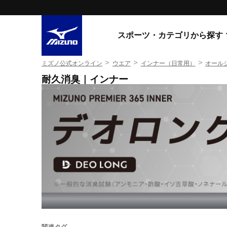
スポーツ・カテゴリから探す
>
>
>
ミズノ公式オンライン
ウエア
インナー（日常用）
オール
スニーカー
スニーカ
耐久消臭｜インナー
ライフスタイルウエア
すべてのシリーズ
ランニング
WAVE PROPHECY
MORELIA LS
サッカー／フットサル
WAVE RIDER
トレーニング
MXR
ゴアテックス
野球
コラボレーション
その他シリーズ
ゴルフ
スイム
スニーカー商品をすべて見る
バレーボール
関連タグ