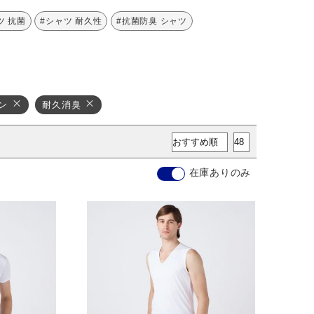
ツ 抗菌
#シャツ 耐久性
#抗菌防臭 シャツ
ン
耐久消臭
在庫ありのみ