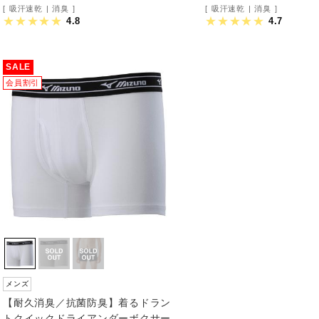
吸汗速乾
消臭
吸汗速乾
消臭
4.8
4.7
SALE
会員割引
メンズ
【耐久消臭／抗菌防臭】着るドラン
トクイックドライアンダーボクサー