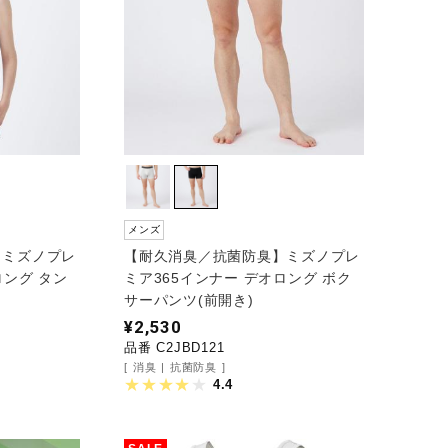
メンズ
】ミズノプレ
【耐久消臭／抗菌防臭】ミズノプレ
ロング タン
ミア365インナー デオロング ボク
サーパンツ(前開き)
¥2,530
品番 C2JBD121
消臭
抗菌防臭
4.4