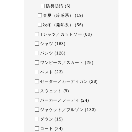
アウトドア／レイン
防臭防汚
(6)
サポーター
春夏（冷感系）
(19)
健康／エクササイズ
秋冬（発熱系）
(56)
Tシャツ／カットソー
(80)
ジュニア／キッズ
シャツ
(163)
メディカル
パンツ
(126)
コラボ／ライセンス
ワンピース／スカート
(25)
セール
ベスト
(23)
その他
セーター／カーディガン
(28)
スウェット
(9)
パーカー／フーディ
(24)
ジャケット／ブルゾン
(133)
ダウン
(15)
コート
(24)