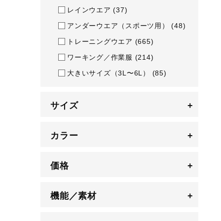
レインウエア
(37)
アンダーウエア（スポーツ用）
(48)
トレーニングウエア
(665)
ワーキング／作業服
(214)
大きいサイズ（3L〜6L）
(85)
サイズ
+
カラー
+
価格
+
機能／素材
+