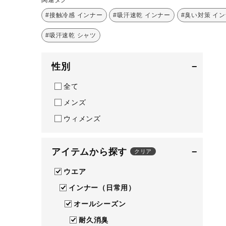
テニス／ソフトテニス
#接触冷感 インナー
#吸汗速乾 インナー
#臭い対策 イ
バドミントン
#吸汗速乾 シャツ
陸上競技
性別
−
卓球
ソフトボール
全て
メンズ
柔道
ウィメンズ
ウィンタースポーツ
ワーキング
アイテムから探す
−
クリア
ウォーキングシューズ
ウエア
ライフスタイルグッズ
インナー（日常用）
インナー
オールシーズン
寝具／ミズノスリープ
耐久消臭