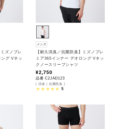
メンズ
】ミズノプレ
【耐久消臭／抗菌防臭】ミズノプレ
ロング Vネッ
ミア365インナー デオロング Vネッ
クノースリーブシャツ
¥2,750
品番 C2JAD123
消臭
抗菌防臭
5