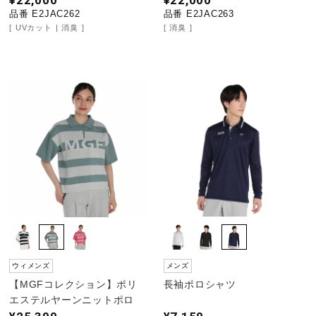
¥22,000
¥22,000
品番 E2JAC262
品番 E2JAC263
UVカット
消臭
消臭
ウィメンズ
メンズ
【MGFコレクション】ポリ
長袖ポロシャツ
エステルヤーンニットポロ