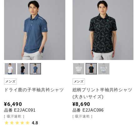
メンズ
メンズ
ドライ鹿の子半袖共衿シャツ
総柄プリント半袖共衿シャツ
(大きいサイズ)
¥6,490
¥8,690
品番 E2JAC091
品番 E2JAC096
吸汗速乾
吸汗速乾
4.8