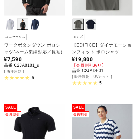
ユニセックス
メンズ
ワークボタンダウン ポロシ
【EDIFICE】ダイナモーショ
ャツ(ネーム刺繍対応／長袖)
ンフィット ポロシャツ
¥7,590
¥19,800
品番 C2JA8181_s
【会員割引あり】
品番 C2JADE01
吸汗速乾
吸汗速乾
UVカット
5
5
SALE
SALE
会員割引
会員割引