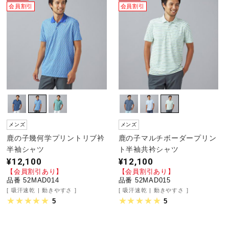
会員割引
会員割引
メンズ
メンズ
鹿の子幾何学プリントリブ衿
鹿の子マルチボーダープリン
半袖シャツ
ト半袖共衿シャツ
¥12,100
¥12,100
【会員割引あり】
【会員割引あり】
品番 52MAD014
品番 52MAD015
吸汗速乾
動きやすさ
吸汗速乾
動きやすさ
5
5