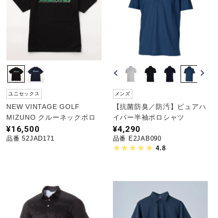
野球
ゴルフ
ユニセックス
メンズ
スイム
NEW VINTAGE GOLF
【抗菌防臭／防汚】ピュアハ
MIZUNO クルーネックポロ
イパー半袖ポロシャツ
¥16,500
¥4,290
バレーボール
品番 52JAD171
品番 E2JAB090
4.8
テニス／ソフトテニス
バドミントン