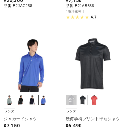
¥25,300
¥7,150
品番 E2JAC258
品番 E2JAB566
吸汗速乾
4.7
メンズ
メンズ
ジャカードシャツ
幾何学柄プリント半袖シャツ
¥7,150
¥6,490