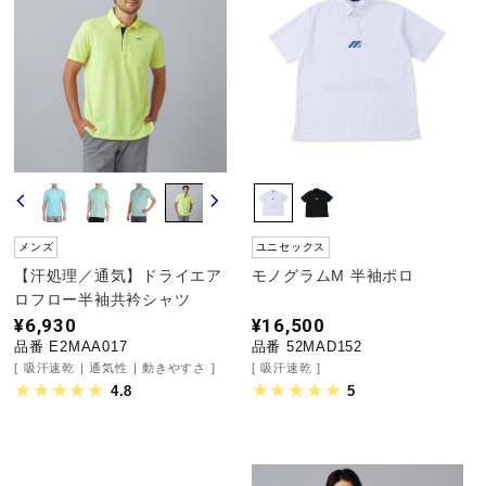
サポート
直営店一覧
取扱店一覧
メンズ
ユニセックス
【汗処理／通気】ドライエア
モノグラムM 半袖ポロ
ロフロー半袖共衿シャツ
¥6,930
¥16,500
品番 E2MAA017
品番 52MAD152
吸汗速乾
通気性
動きやすさ
吸汗速乾
4.8
5