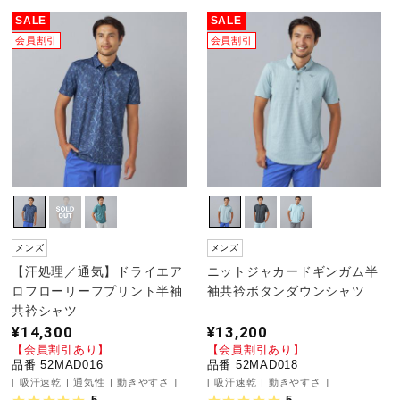
SALE
SALE
会員割引
会員割引
メンズ
メンズ
【汗処理／通気】ドライエア
ニットジャカードギンガム半
ロフローリーフプリント半袖
袖共衿ボタンダウンシャツ
共衿シャツ
¥14,300
¥13,200
【会員割引あり】
【会員割引あり】
品番 52MAD016
品番 52MAD018
吸汗速乾
通気性
動きやすさ
吸汗速乾
動きやすさ