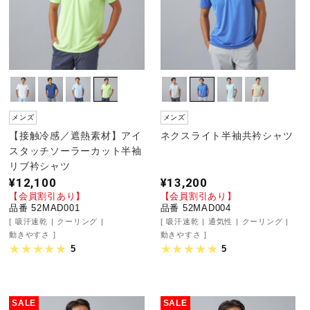
メンズ
メンズ
【接触冷感／遮熱素材】アイ
ネクスライト半袖共衿シャツ
スタッチソーラーカット半袖
リブ衿シャツ
¥12,100
¥13,200
【会員割引あり】
【会員割引あり】
品番 52MAD001
品番 52MAD004
吸汗速乾
クーリング
吸汗速乾
通気性
クーリング
動きやすさ
動きやすさ
5
5
SALE
SALE