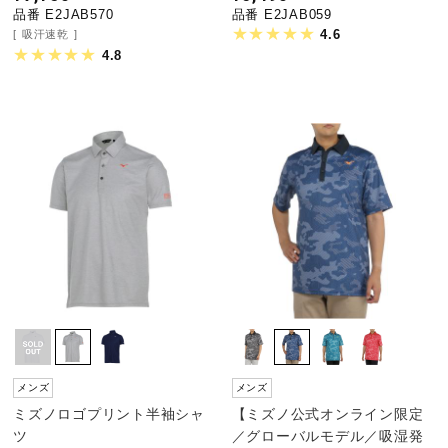
品番 E2JAB570
品番 E2JAB059
4.6
吸汗速乾
4.8
メンズ
メンズ
ミズノロゴプリント半袖シャ
【ミズノ公式オンライン限定
ツ
／グローバルモデル／吸湿発