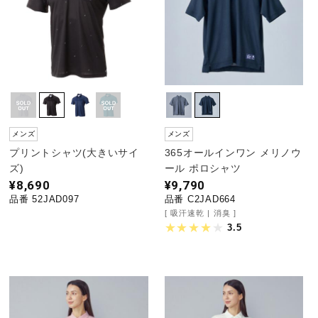
陸上競技
卓球
メンズ
メンズ
ソフトボール
プリントシャツ(大きいサイ
365オールインワン メリノウ
ズ)
ール ポロシャツ
¥8,690
¥9,790
柔道
品番 52JAD097
品番 C2JAD664
吸汗速乾
消臭
3.5
ウィンタースポーツ
ワーキング