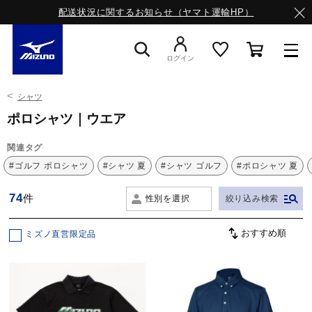
配送状況に関するお知らせ（ヤマト運輸HP）
ログイン
シャツ
スニーカー
ポロシャツ｜ウエア
関連タグ
ライフスタイルウエア
#ゴルフ ポロシャツ
#シャツ 夏
#シャツ ゴルフ
#ポロシャツ 夏
74
件
性別を選択
絞り込み検索
ランニング
ミズノ直営限定品
サッカー／フットサル
トレーニング