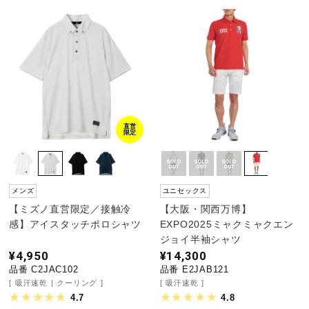
直営
限定
メンズ
ユニセックス
【ミズノ直営限定／接触冷
【大阪・関西万博】
感】アイスタッチポロシャツ
EXPO2025ミャクミャクエン
ジョイ半袖シャツ
¥4,950
¥14,300
品番 C2JAC102
品番 E2JAB121
吸汗速乾
クーリング
吸汗速乾
4.7
4.8