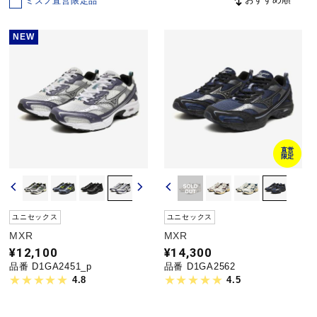
ミズノ直営限定品
NEW
野球
ゴルフ
スイム
直営
限定
バレーボール
ユニセックス
ユニセックス
MXR
MXR
テニス／ソフトテニス
¥12,100
¥14,300
品番 D1GA2451_p
品番 D1GA2562
4.8
4.5
バドミントン