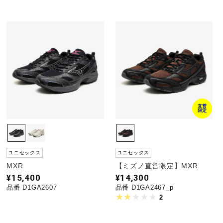
ウォーキングシューズ
ライフスタイルグッズ
インナー
直営
限定
寝具／ミズノスリープ
ユニセックス
ユニセックス
アウトドア／レイン
MXR
【ミズノ直営限定】MXR
¥15,400
¥14,300
品番 D1GA2607
品番 D1GA2467_p
2
サポーター