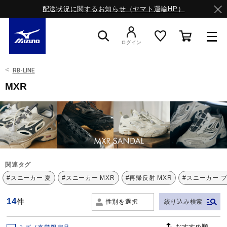
配送状況に関するお知らせ（ヤマト運輸HP）
ログイン
RB-LINE
スニーカー
MXR
ライフスタイルウエア
ランニング
関連タグ
#スニーカー 夏
#スニーカー MXR
#再帰反射 MXR
#スニーカー 
サッカー／フットサル
14
件
性別を選択
絞り込み検索
トレーニング