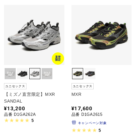
陸上競技
卓球
直営
ソフトボール
限定
柔道
ユニセックス
ユニセックス
【ミズノ直営限定】MXR
MXR
SANDAL
ウィンタースポーツ
¥13,200
¥17,600
品番 D1GA262A
品番 D1GA2615
5
キャンペーン対象
ワーキング
5