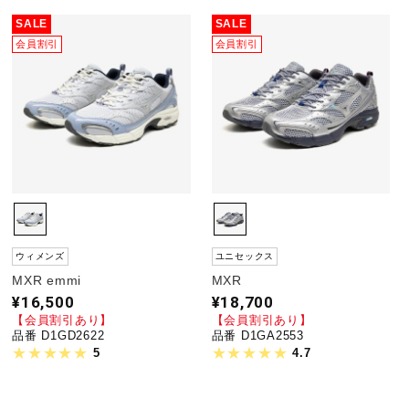
健康／エクササイズ
SALE
SALE
会員割引
会員割引
ジュニア／キッズ
メディカル
コラボ／ライセンス
ウィメンズ
ユニセックス
MXR emmi
MXR
セール
¥16,500
¥18,700
【会員割引あり】
【会員割引あり】
品番 D1GD2622
品番 D1GA2553
その他
5
4.7