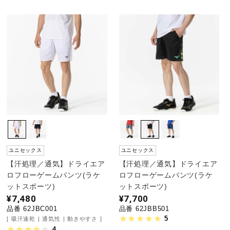
健康／エクササイズ
ジュニア／キッズ
メディカル
コラボ／ライセンス
ユニセックス
ユニセックス
セール
【汗処理／通気】ドライエア
【汗処理／通気】ドライエア
ロフローゲームパンツ(ラケ
ロフローゲームパンツ(ラケ
ットスポーツ)
ットスポーツ)
¥7,480
¥7,700
その他
品番 62JBC001
品番 62JBB501
5
吸汗速乾
通気性
動きやすさ
4