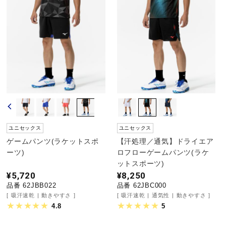
ウォーキングシューズ
ライフスタイルグッズ
インナー
寝具／ミズノスリープ
ユニセックス
ユニセックス
ゲームパンツ(ラケットスポ
【汗処理／通気】ドライエア
ーツ)
ロフローゲームパンツ(ラケ
ットスポーツ)
アウトドア／レイン
¥5,720
¥8,250
品番 62JBB022
品番 62JBC000
吸汗速乾
動きやすさ
吸汗速乾
通気性
動きやすさ
サポーター
4.8
5