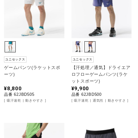
野球
ゴルフ
ユニセックス
ユニセックス
スイム
ゲームパンツ(ラケットスポ
【汗処理／通気】ドライエア
ーツ)
ロフローゲームパンツ(ラケ
ットスポーツ)
バレーボール
¥8,800
¥9,900
品番 62JBD505
品番 62JBD500
吸汗速乾
動きやすさ
吸汗速乾
通気性
動きやすさ
テニス／ソフトテニス
バドミントン