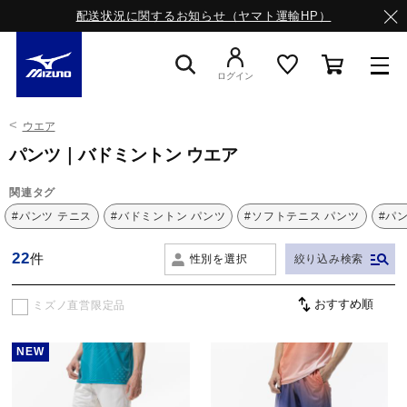
配送状況に関するお知らせ（ヤマト運輸HP）
ログイン
ウエア
スニーカー
パンツ｜バドミントン ウエア
関連タグ
ライフスタイルウエア
#パンツ テニス
#バドミントン パンツ
#ソフトテニス パンツ
#パン
22
件
性別を選択
絞り込み検索
ランニング
ミズノ直営限定品
サッカー／フットサル
NEW
トレーニング