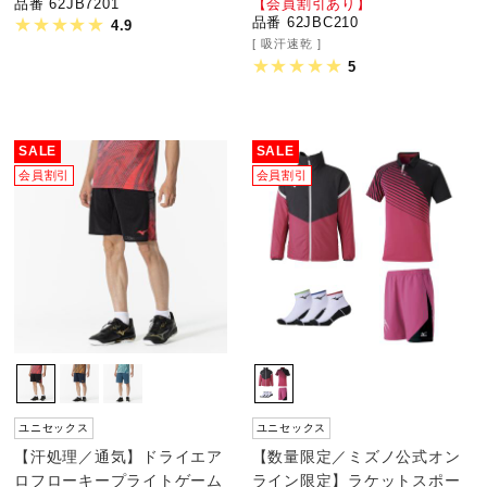
品番 62JB7201
【会員割引あり】
品番 62JBC210
4.9
吸汗速乾
5
SALE
SALE
会員割引
会員割引
ユニセックス
ユニセックス
【汗処理／通気】ドライエア
【数量限定／ミズノ公式オン
ロフローキープライトゲーム
ライン限定】ラケットスポー