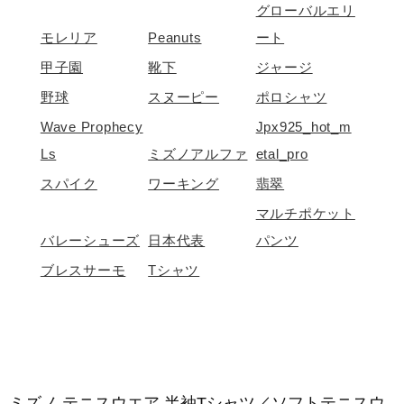
グローバルエリ
モレリア
Peanuts
ート
野球
甲子園
靴下
ジャージ
野球
スヌーピー
ポロシャツ
ゴルフ
Wave Prophecy
Jpx925_hot_m
Ls
ミズノアルファ
Etal_pro
スパイク
ワーキング
翡翠
スイム
マルチポケット
バレーシューズ
日本代表
パンツ
バレーボール
ブレスサーモ
Tシャツ
テニス／ソフトテニス
バドミントン
ミズノ テニスウエア 半袖Tシャツ／ソフトテニスウ