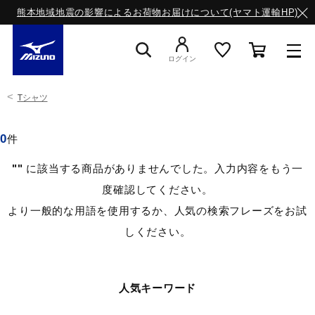
熊本地域地震の影響によるお荷物お届けについて(ヤマト運輸HP)
ログイン
Tシャツ
スニーカー
0
件
ライフスタイルウエア
""
に該当する商品がありませんでした。入力内容をもう一
度確認してください。
ランニング
より一般的な用語を使用するか、人気の検索フレーズをお試
しください。
サッカー／フットサル
人気キーワード
トレーニング