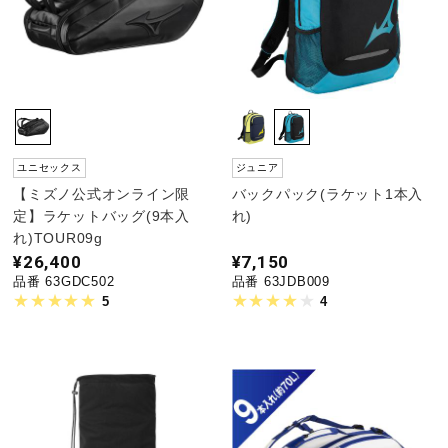
ウォーキングシューズ
ライフスタイルグッズ
ユニセックス
ジュニア
インナー
【ミズノ公式オンライン限
バックパック(ラケット1本入
定】ラケットバッグ(9本入
れ)
れ)TOUR09g
寝具／ミズノスリープ
¥26,400
¥7,150
品番 63GDC502
品番 63JDB009
5
4
アウトドア／レイン
サポーター