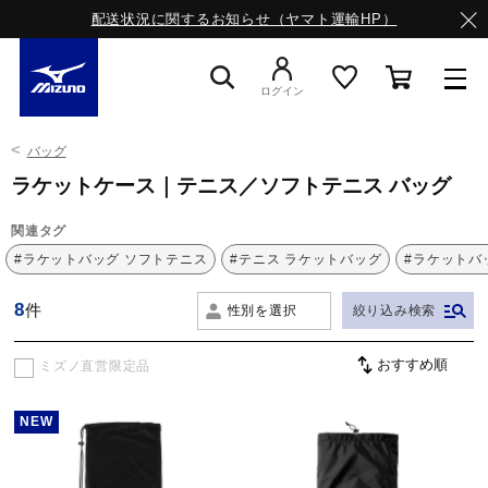
配送状況に関するお知らせ（ヤマト運輸HP）
ログイン
バッグ
スニーカー
ラケットケース｜テニス／ソフトテニス バッグ
関連タグ
ライフスタイルウエア
#ラケットバッグ ソフトテニス
#テニス ラケットバッグ
#ラケットバ
8
件
性別を選択
絞り込み検索
ランニング
ミズノ直営限定品
サッカー／フットサル
NEW
トレーニング