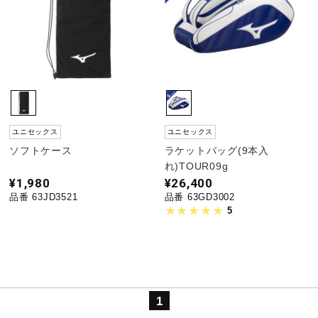
健康／エクササイズ
ジュニア／キッズ
メディカル
ユニセックス
ユニセックス
ソフトケース
ラケットバッグ(9本入
れ)TOUR09g
コラボ／ライセンス
¥1,980
¥26,400
品番 63JD3521
品番 63GD3002
5
セール
その他
1