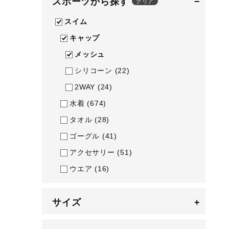
スポーツから探す
−
クリア
テニス／ソフトテニス
スイム
バドミントン
キャップ
陸上競技
メッシュ
卓球
シリコーン
(22)
ソフトボール
2WAY
(24)
水着
(674)
柔道
タオル
(28)
ウィンタースポーツ
ゴーグル
(41)
ワーキング
アクセサリー
(51)
ウォーキングシューズ
ウエア
(16)
ライフスタイルグッズ
インナー
サイズ
+
寝具／ミズノスリープ