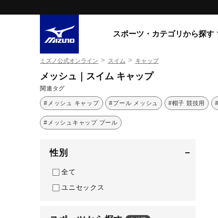
スポーツ・カテゴリから探す
>
>
ミズノ公式オンライン
スイム
キャップ
スニーカー
スニーカ
メッシュ｜スイム キャップ
関連タグ
ライフスタイルウエア
すべてのシリーズ
#メッシュ キャップ
#プール メッシュ
#帽子 競技用
ランニング
WAVE PROPHECY
#メッシュキャップ プール
MORELIA LS
サッカー／フットサル
WAVE RIDER
トレーニング
MXR
性別
−
ゴアテックス
野球
コラボレーション
全て
その他シリーズ
ゴルフ
ユニセックス
スイム
スニーカー商品をすべて見る
バレーボール