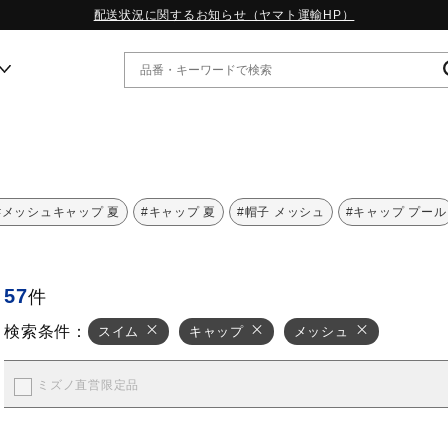
配送状況に関するお知らせ（ヤマト運輸HP）
ー
WP13.2｜特集
#メッシュキャップ 夏
#キャップ 夏
#帽子 メッシュ
#キャップ プール
MORELIA LS｜特集
W.PROPHECY1｜特集
WP MAGIC MITA｜特集
57
件
WP STRAP｜特集
スペシャルカラーパック｜特集
検索条件：
スイム
キャップ
メッシュ
WP STRAP 2｜特集
マーガレット・ハウエル｜特集
KICKS & ECHO｜特集
ミズノ直営限定品