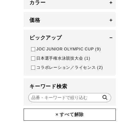
カラー
+
アウトドア／レイン
サポーター
価格
+
健康／エクササイズ
ジュニア／キッズ
ピックアップ
−
メディカル
JOC JUNIOR OLYMPIC CUP
(9)
コラボ／ライセンス
日本選手権水泳競技大会
(1)
セール
コラボレーション／ライセンス
(2)
その他
キーワード検索
× すべて解除