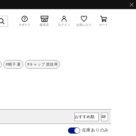
サポート
販売店
ログイン
お気に入り
カート
特集
#帽子 夏
#キャップ 競技用
WAVE PROPHECY 13.2
在庫ありのみ