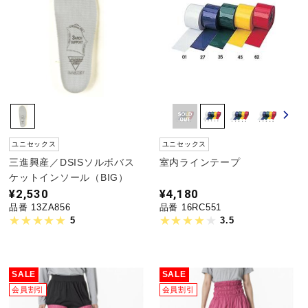
陸上競技
卓球
ソフトボール
ユニセックス
ユニセックス
三進興産／DSISソルボバス
室内ラインテープ
ケットインソール（BIG）
柔道
¥2,530
¥4,180
品番 13ZA856
品番 16RC551
5
3.5
ウィンタースポーツ
SALE
SALE
ワーキング
会員割引
会員割引