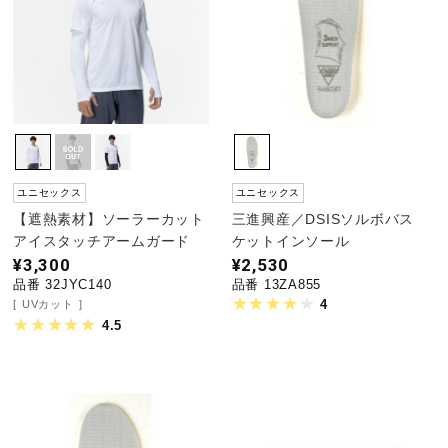
野球
ゴルフ
ユニセックス
ユニセックス
スイム
【遮熱素材】ソーラーカット
三進興産／DSISソルボバス
アイスタッチアームガード
ケットインソール
¥3,300
¥2,530
バレーボール
品番 32JYC140
品番 13ZA855
4
UVカット
4.5
テニス／ソフトテニス
バドミントン