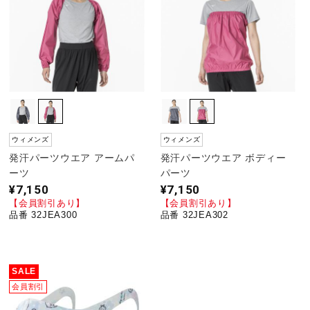
健康／エクササイズ
ジュニア／キッズ
メディカル
ウィメンズ
ウィメンズ
発汗パーツウエア アームパ
発汗パーツウエア ボディー
コラボ／ライセンス
ーツ
パーツ
¥7,150
¥7,150
【会員割引あり】
【会員割引あり】
品番 32JEA300
品番 32JEA302
セール
その他
SALE
会員割引