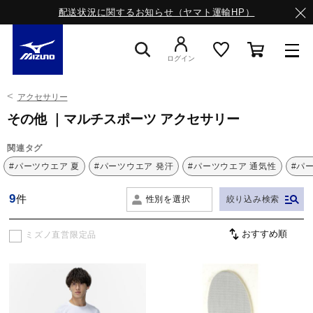
配送状況に関するお知らせ（ヤマト運輸HP）
ログイン
アクセサリー
スニーカー
その他 ｜マルチスポーツ アクセサリー
関連タグ
ライフスタイルウエア
#パーツウエア 夏
#パーツウエア 発汗
#パーツウエア 通気性
#パ
9
件
性別を選択
絞り込み検索
ランニング
ミズノ直営限定品
サッカー／フットサル
トレーニング